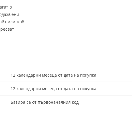
агат в
родажбени
айт или моб.
аресват
12 календарни месеца от дата на покупка
12 календарни месеца от дата на покупка
Базира се от първоначалния код