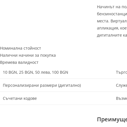
Начинът на по
бензиностанци
места. Виртуал
апликация, кое
дигиталните к
Номинална стойност
Налични начини за покупка
Времева валидност
10 BGN, 25 BGN, 50 лева, 100 BGN
Търго
Персонализирани размери (дигитално)
Служе
Съчетани кодове
Възмо
Преимущес