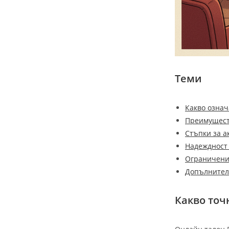
Теми
Какво означ
Преимуществ
Стъпки за а
Надеждност
Ограничения
Допълнителн
Какво точ