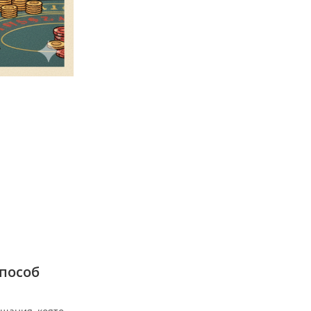
способ