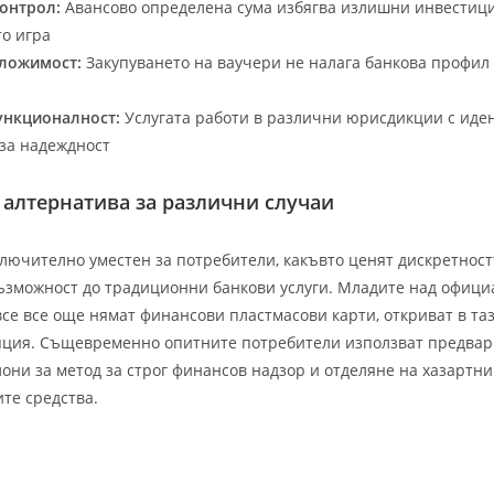
онтрол:
Авансово определена сума избягва излишни инвестици
о игра
ложимост:
Закупуването на ваучери не налага банкова профил
ункционалност:
Услугата работи в различни юрисдикции с иде
за надеждност
алтернатива за различни случаи
лючително уместен за потребители, какъвто ценят дискретност
възможност до традиционни банкови услуги. Младите над офици
се все още нямат финансови пластмасови карти, откриват в та
опция. Същевременно опитните потребители използват предва
они за метод за строг финансов надзор и отделяне на хазартни
те средства.