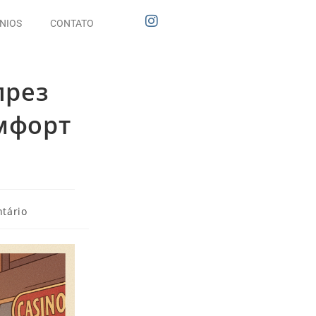
NIOS
CONTATO
през
омфорт
tário