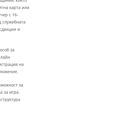
ащания, която
итна карта или
чер с 16-
д служебната
сдикции и
особ за
нлайн
истрация на
иложение.
зможност за
а за игра.
аструктура