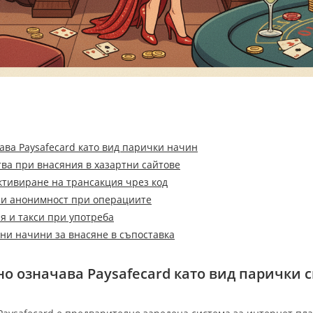
ава Paysafecard като вид парички начин
а при внасяния в хазартни сайтове
ктивиране на трансакция чрез код
 и анонимност при операциите
 и такси при употреба
и начини за внасяне в съпоставка
но означава Paysafecard като вид парички 