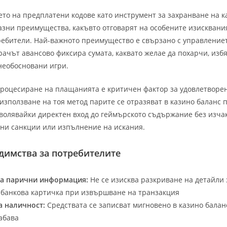
то на предплатени кодове като инструмент за захранване на 
азни преимущества, какъвто отговарят на особените изисквани
ребители. Най-важното преимущество е свързано с управление
рачът авансово фиксира сумата, каквато желае да похарчи, изб
необосновани игри.
роцесиране на плащанията е критичен фактор за удовлетворен
използване на тоя метод парите се отразяват в казино баланс 
зволявайки директен вход до геймърското съдържание без изча
ни санкции или изпълнение на искания.
димства за потребителите
на парични информация:
Не се изисква разкриване на детайли 
 банкова картичка при извършване на транзакция
 наличност:
Средствата се записват мигновено в казино балан
абава