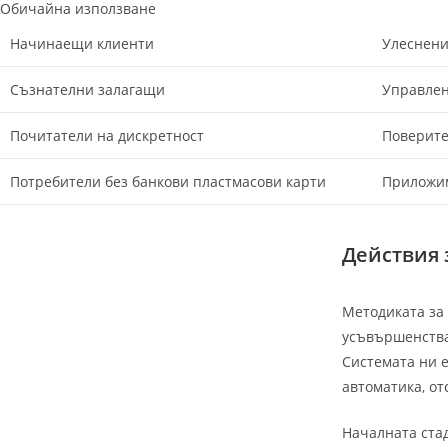
Обичайна използване
Начинаещи клиенти
Улеснени
Съзнателни залагащи
Управлен
Почитатели на дискретност
Поверите
Потребители без банкови пластмасови карти
Приложим
Действия 
Методиката за
усъвършенства
Системата ни 
автоматика, о
Началната ста