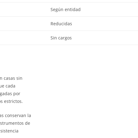
Según entidad
Reducidas
Sin cargos
n casas sin
que cada
rgadas por
 estrictos.
as conservan la
instrumentos de
sistencia