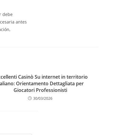
or debe
ecesaria antes
ación,
ccellenti Casinò Su internet in territorio
taliano: Orientamento Dettagliata per
Giocatori Professionisti
30/03/2026