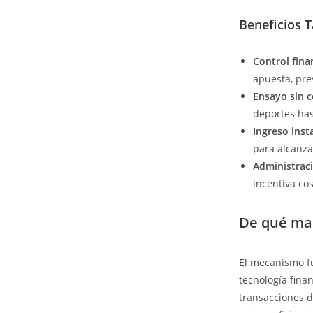
Beneficios T
Control fina
apuesta, pre
Ensayo sin 
deportes has
Ingreso inst
para alcanza
Administrac
incentiva co
De qué man
El mecanismo fu
tecnología fina
transacciones d