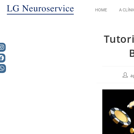
HOME
A CLÍN
Tutor
a