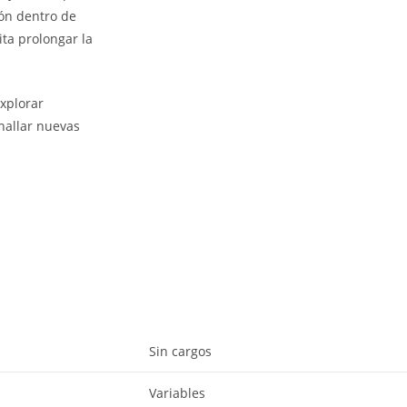
ón dentro de
ta prolongar la
explorar
hallar nuevas
Sin cargos
Variables