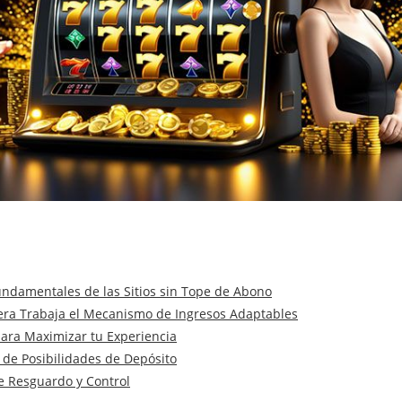
undamentales de las Sitios sin Tope de Abono
ra Trabaja el Mecanismo de Ingresos Adaptables
para Maximizar tu Experiencia
de Posibilidades de Depósito
e Resguardo y Control