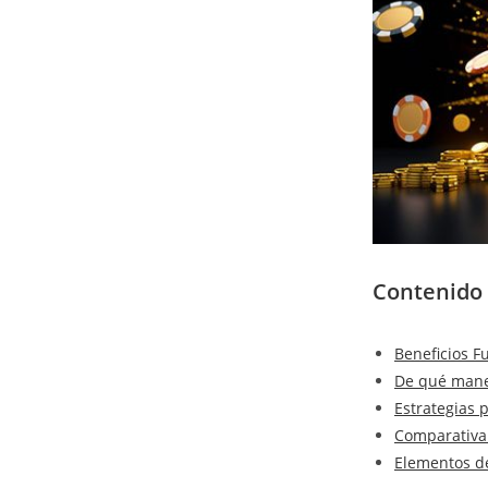
Contenido
Beneficios F
De qué mane
Estrategias 
Comparativa 
Elementos d