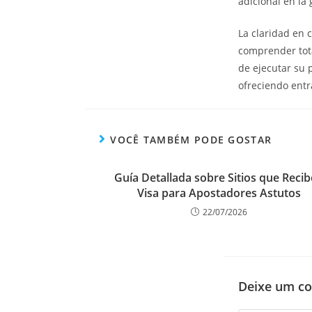
adicional en la 
La claridad en 
comprender tota
de ejecutar su 
ofreciendo entr
VOCÊ TAMBÉM PODE GOSTAR
Guía Detallada sobre Sitios que Reci
Visa para Apostadores Astutos
22/07/2026
Deixe um c