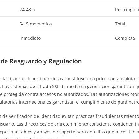
24-48 h
Restringida
5-15 momentos
Total
Inmediato
Completa
de Resguardo y Regulación
e las transacciones financieras constituye una prioridad absoluta e
. Los sistemas de cifrado SSL de moderna generación garantizan 
 protegida contra accesos no autorizados. Las autorizaciones oto
latorias internacionales garantizan el cumplimiento de parámetros
de verificación de identidad evitan prácticas fraudulentas mientr
usuario. Las directrices de entretenimiento consciente contienen 
topes ajustables y apoyos de soporte para aquellos que necesiten a