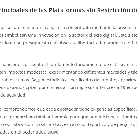
rincipales de las Plataformas sin Restricción d
puestas que eliminan las barreras de entrada mediante la ausencia
 simbolizan una innovación en la sector del ocio digital. Este siste
estionar su presupuesto con absoluta libertad, adaptándose a difer
 financiera representa el fundamento fundamental de este sistema
con importes modestas, experimentando diferentes mercados y táct
rables sumas. Según estadísticas verificados del ámbito, aproxi
os usuarios optan por comenzar con ingresos inferiores a 10 euro
de actividad.
a, comprendemos que cada apostador tiene exigencias específicas.
mites
proporciona total autonomía para que administres tus fondos
ones. Esta visión masifica el acceso al ocio deportivo y de juego, s
adas en el poder adquisitivo.