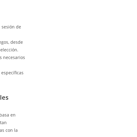
 sesión de
egos, desde
elección.
os necesarios
 específicas
les
 basa en
itan
as con la