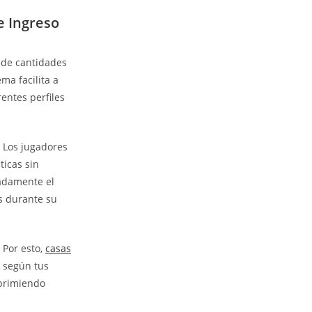
e Ingreso
 de cantidades
ma facilita a
entes perfiles
. Los jugadores
icas sin
madamente el
s durante su
 Por esto,
casas
 según tus
uprimiendo