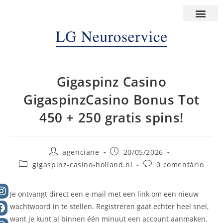
Gigaspinz Casino
GigaspinzCasino Bonus Tot
450 + 250 gratis spins!
agenciane
20/05/2026
gigaspinz-casino-holland.nl
0 comentário
Je ontvangt direct een e-mail met een link om een nieuw
wachtwoord in te stellen. Registreren gaat echter heel snel,
want je kunt al binnen één minuut een account aanmaken.