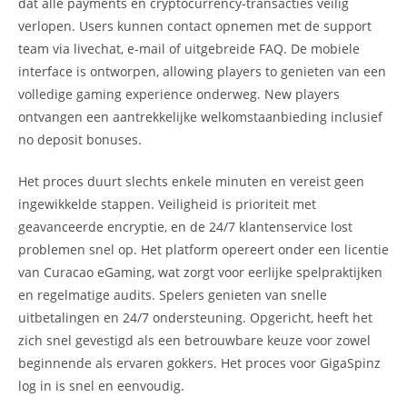
dat alle payments en cryptocurrency-transacties veilig
verlopen. Users kunnen contact opnemen met de support
team via livechat, e-mail of uitgebreide FAQ. De mobiele
interface is ontworpen, allowing players to genieten van een
volledige gaming experience onderweg. New players
ontvangen een aantrekkelijke welkomstaanbieding inclusief
no deposit bonuses.
Het proces duurt slechts enkele minuten en vereist geen
ingewikkelde stappen. Veiligheid is prioriteit met
geavanceerde encryptie, en de 24/7 klantenservice lost
problemen snel op. Het platform opereert onder een licentie
van Curacao eGaming, wat zorgt voor eerlijke spelpraktijken
en regelmatige audits. Spelers genieten van snelle
uitbetalingen en 24/7 ondersteuning. Opgericht, heeft het
zich snel gevestigd als een betrouwbare keuze voor zowel
beginnende als ervaren gokkers. Het proces voor GigaSpinz
log in is snel en eenvoudig.