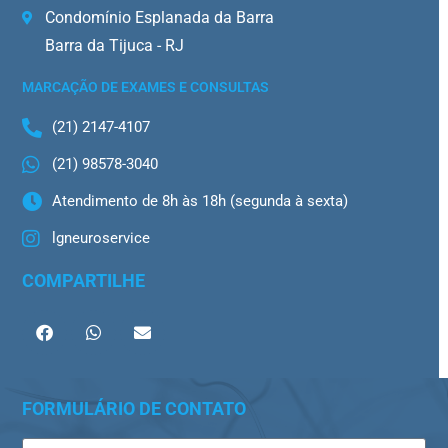
Condomínio Esplanada da Barra
Barra da Tijuca - RJ
MARCAÇÃO DE EXAMES E CONSULTAS
(21) 2147-4107
(21) 98578-3040
Atendimento de 8h às 18h (segunda à sexta)
lgneuroservice
COMPARTILHE
FORMULÁRIO DE CONTATO