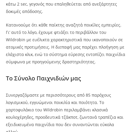
κάτω 2 sec, γεγονός που επαληθεύεται από ανεξάρτητες
δοκιμές απόδοσης.
Κατανοούμε ότι κάθε παίκτης αναζητά ποικίλες εμπειρίες.
Γι’ αυτό το λόγο, έχουμε φτιάξει το περιβάλλον του
Wildrobin με ευέλικτα χαρακτηριστικά που ικανοποιούν σε
ατομικές προτιμήσεις. Η διεπαφή μας παρέχει πλοήγηση με
ελάχιστα κλικ, ενώ το σύστημα εύρεσης εντοπίζει παιχνίδια
σύμφωνα με προηγούμενης δραστηριότητας.
Το Σύνολο Παιχνιδιών μας
Συνεργαζόμαστε με περισσότερους από 85 παρόχους
λογισμικού, εγγυώμενοι ποικιλία και ποιότητα. Το
χαρτοφυλάκιο του Wildrobin περιλαμβάνει κλασικά
κουλοχέρηδες, προοδευτικά τζάκποτ, ζωντανά τραπέζια και
εξειδικευμένα παιχνίδια που δεν συναντώνται εύκολα
αλλού.