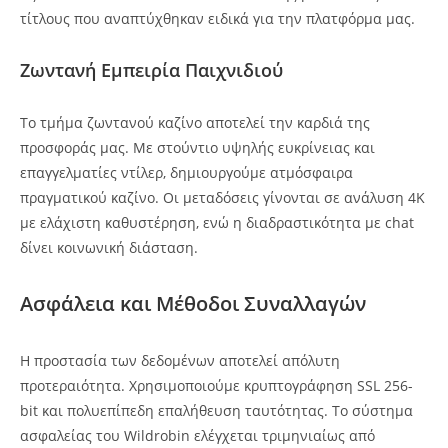
τίτλους που αναπτύχθηκαν ειδικά για την πλατφόρμα μας.
Ζωντανή Εμπειρία Παιχνιδιού
Το τμήμα ζωντανού καζίνο αποτελεί την καρδιά της
προσφοράς μας. Με στούντιο υψηλής ευκρίνειας και
επαγγελματίες ντίλερ, δημιουργούμε ατμόσφαιρα
πραγματικού καζίνο. Οι μεταδόσεις γίνονται σε ανάλυση 4K
με ελάχιστη καθυστέρηση, ενώ η διαδραστικότητα με chat
δίνει κοινωνική διάσταση.
Ασφάλεια και Μέθοδοι Συναλλαγών
Η προστασία των δεδομένων αποτελεί απόλυτη
προτεραιότητα. Χρησιμοποιούμε κρυπτογράφηση SSL 256-
bit και πολυεπίπεδη επαλήθευση ταυτότητας. Το σύστημα
ασφαλείας του Wildrobin ελέγχεται τριμηνιαίως από