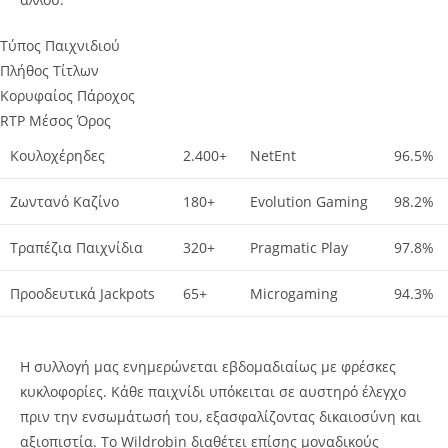
Τύπος Παιχνιδιού
Πλήθος Τίτλων
Κορυφαίος Πάροχος
RTP Μέσος Όρος
Κουλοχέρηδες
2.400+
NetEnt
96.5%
Ζωντανό Καζίνο
180+
Evolution Gaming
98.2%
Τραπέζια Παιχνίδια
320+
Pragmatic Play
97.8%
Προοδευτικά Jackpots
65+
Microgaming
94.3%
Η συλλογή μας ενημερώνεται εβδομαδιαίως με φρέσκες
κυκλοφορίες. Κάθε παιχνίδι υπόκειται σε αυστηρό έλεγχο
πριν την ενσωμάτωσή του, εξασφαλίζοντας δικαιοσύνη και
αξιοπιστία. Το Wildrobin διαθέτει επίσης μοναδικούς