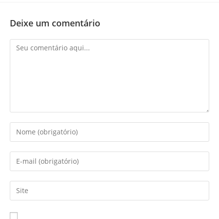
Deixe um comentário