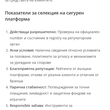
за средствата на клиентите.
Показатели за селекция на сигурен
платформа
Действаща разрешително:
Проверка на официален
number и състояние в registry на регулаторния
орган
Ясни условия:
Налична сведения относно условията
за ползване, политиките за privacy и механизмите
за уреждане на спорове
Благоприятна репутация:
Рейтинги от външни
платформи, отзиви от реални клиенти и отличия от
бранша
Парична стабилност:
Потвърждения за точни
плащания, ликвидност и защитени фондове на
играчите
Responsible забава:
Инструменти за