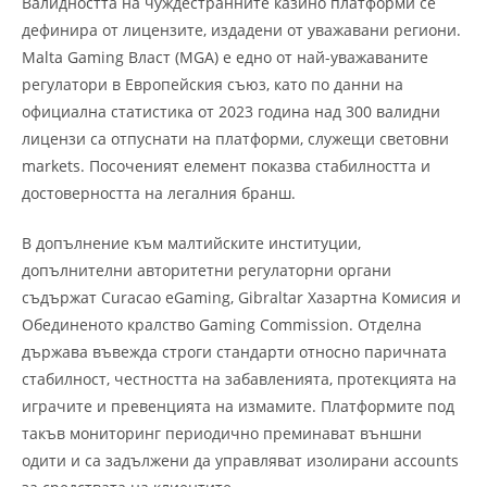
Валидността на чуждестранните казино платформи се
дефинира от лицензите, издадени от уважавани региони.
Malta Gaming Власт (MGA) е едно от най-уважаваните
регулатори в Европейския съюз, като по данни на
официална статистика от 2023 година над 300 валидни
лицензи са отпуснати на платформи, служещи световни
markets. Посоченият елемент показва стабилността и
достоверността на легалния бранш.
В допълнение към малтийските институции,
допълнителни авторитетни регулаторни органи
съдържат Curacao eGaming, Gibraltar Хазартна Комисия и
Обединеното кралство Gaming Commission. Отделна
държава въвежда строги стандарти относно паричната
стабилност, честността на забавленията, протекцията на
играчите и превенцията на измамите. Платформите под
такъв мониторинг периодично преминават външни
одити и са задължени да управляват изолирани accounts