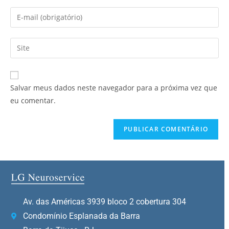
Salvar meus dados neste navegador para a próxima vez que
eu comentar.
Av. das Américas 3939 bloco 2 cobertura 304
Condomínio Esplanada da Barra