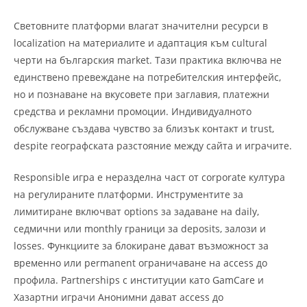
Световните платформи влагат значителни ресурси в
localization на материалите и адаптация към cultural
черти на българския market. Тази практика включва не
единствено превеждане на потребителския интерфейс,
но и познаване на вкусовете при заглавия, платежни
средства и рекламни промоции. Индивидуалното
обслужване създава чувство за близък контакт и trust,
despite географската разстояние между сайта и играчите.
Responsible игра е неразделна част от corporate култура
на регулираните платформи. Инструментите за
лимитиране включват options за задаване на daily,
седмични или monthly граници за deposits, залози и
losses. Функциите за блокиране дават възможност за
временно или permanent ограничаване на access до
профила. Partnerships с институции като GamCare и
Хазартни играчи Анонимни дават access до