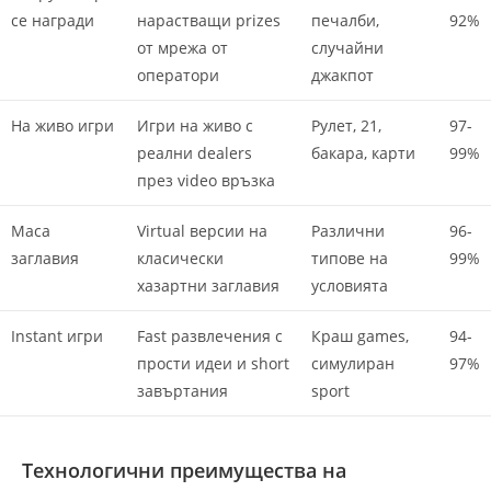
се награди
нарастващи prizes
печалби,
92%
от мрежа от
случайни
оператори
джакпот
На живо игри
Игри на живо с
Рулет, 21,
97-
реални dealers
бакара, карти
99%
през video връзка
Маса
Virtual версии на
Различни
96-
заглавия
класически
типове на
99%
хазартни заглавия
условията
Instant игри
Fast развлечения с
Краш games,
94-
прости идеи и short
симулиран
97%
завъртания
sport
Технологични преимущества на