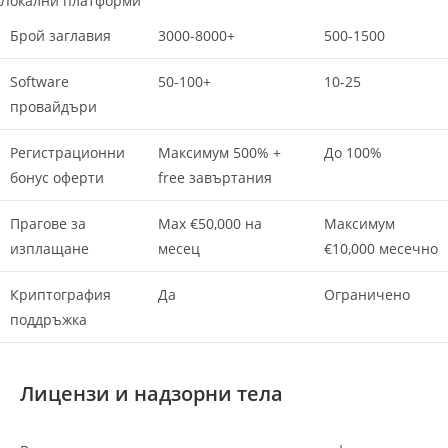
Локални платформи
Брой заглавия
3000-8000+
500-1500
Software
50-100+
10-25
провайдъри
Регистрационни
Максимум 500% +
До 100%
бонус оферти
free завъртания
Прагове за
Max €50,000 на
Максимум
изплащане
месец
€10,000 месечно
Криптография
Да
Ограничено
поддръжка
Лицензи и надзорни тела