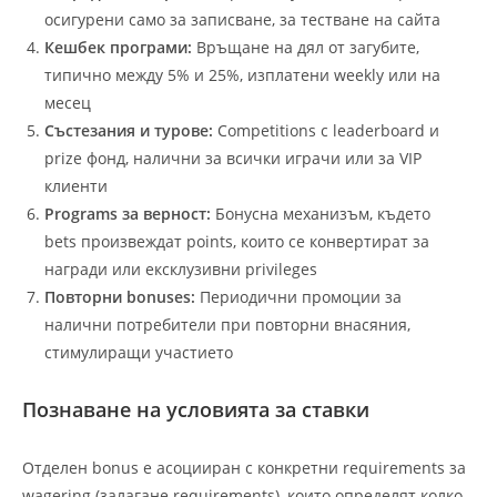
осигурени само за записване, за тестване на сайта
Кешбек програми:
Връщане на дял от загубите,
типично между 5% и 25%, изплатени weekly или на
месец
Състезания и турове:
Competitions с leaderboard и
prize фонд, налични за всички играчи или за VIP
клиенти
Programs за верност:
Бонусна механизъм, където
bets произвеждат points, които се конвертират за
награди или ексклузивни privileges
Повторни bonuses:
Периодични промоции за
налични потребители при повторни внасяния,
стимулиращи участието
Познаване на условията за ставки
Отделен bonus е асоцииран с конкретни requirements за
wagering (залагане requirements), които определят колко