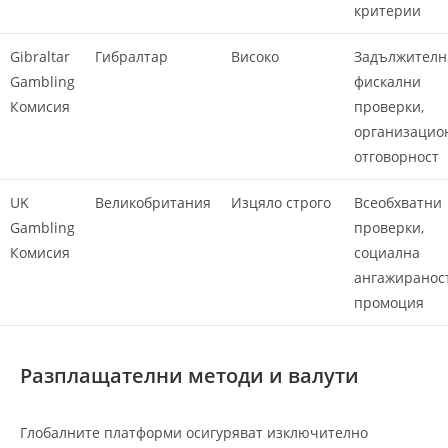
критерии
Gibraltar
Гибралтар
Високо
Задължителн
Gambling
фискални
Комисия
проверки,
организацио
отговорност
UK
Великобритания
Изцяло строго
Всеобхватни
Gambling
проверки,
Комисия
социална
ангажираност
промоция
Разплащателни методи и валути
Глобалните платформи осигуряват изключително