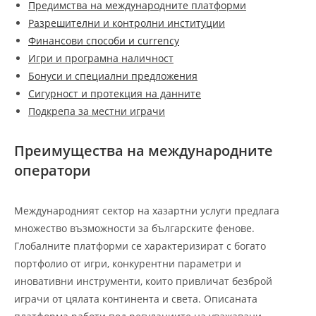
Предимства на международните платформи
Разрешителни и контролни институции
Финансови способи и currency
Игри и програмна наличност
Бонуси и специални предложения
Сигурност и протекция на данните
Подкрепа за местни играчи
Преимущества на международните
оператори
Международният сектор на хазартни услуги предлага
множество възможности за българските фенове.
Глобалните платформи се характеризират с богато
портфолио от игри, конкурентни параметри и
иновативни инструменти, които привличат безброй
играчи от цялата континента и света. Описаната