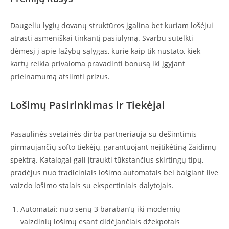
Daugeliu lygių dovanų struktūros įgalina bet kuriam lošėjui
atrasti asmeniškai tinkantį pasiūlymą. Svarbu sutelkti
dėmesį į apie lažybų sąlygas, kurie kaip tik nustato, kiek
kartų reikia privaloma pravadinti bonusą iki įgyjant
prieinamumą atsiimti prizus.
Lošimų Pasirinkimas ir Tiekėjai
Pasaulinės svetainės dirba partneriauja su dešimtimis
pirmaujančių softo tiekėjų, garantuojant neįtikėtiną žaidimų
spektrą. Katalogai gali įtraukti tūkstančius skirtingų tipų,
pradėjus nuo tradiciniais lošimo automatais bei baigiant live
vaizdo lošimo stalais su ekspertiniais dalytojais.
Automatai: nuo senų 3 baraban’ų iki modernių
vaizdinių lošimų esant didėjančiais džekpotais