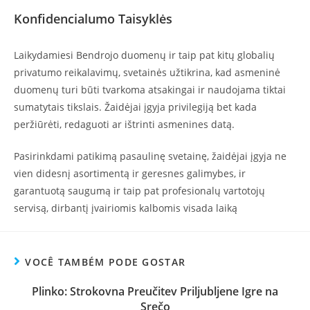
Konfidencialumo Taisyklės
Laikydamiesi Bendrojo duomenų ir taip pat kitų globalių
privatumo reikalavimų, svetainės užtikrina, kad asmeninė
duomenų turi būti tvarkoma atsakingai ir naudojama tiktai
sumatytais tikslais. Žaidėjai įgyja privilegiją bet kada
peržiūrėti, redaguoti ar ištrinti asmenines datą.
Pasirinkdami patikimą pasaulinę svetainę, žaidėjai įgyja ne
vien didesnį asortimentą ir geresnes galimybes, ir
garantuotą saugumą ir taip pat profesionalų vartotojų
servisą, dirbantį įvairiomis kalbomis visada laiką
VOCÊ TAMBÉM PODE GOSTAR
Plinko: Strokovna Preučitev Priljubljene Igre na
Srečo