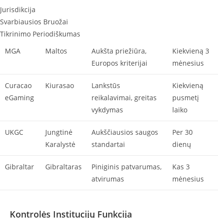
Jurisdikcija
Svarbiausios Bruožai
Tikrinimo Periodiškumas
MGA
Maltos
Aukšta priežiūra,
Kiekvieną 3
Europos kriterijai
mėnesius
Curacao
Kiurasao
Lankstūs
Kiekvieną
eGaming
reikalavimai, greitas
pusmetį
vykdymas
laiko
UKGC
Jungtinė
Aukščiausios saugos
Per 30
Karalystė
standartai
dienų
Gibraltar
Gibraltaras
Piniginis patvarumas,
Kas 3
atvirumas
mėnesius
Kontrolės Institucijų Funkcija