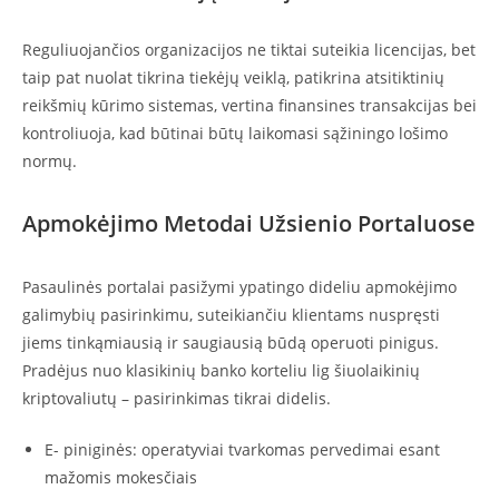
Reguliuojančios organizacijos ne tiktai suteikia licencijas, bet
taip pat nuolat tikrina tiekėjų veiklą, patikrina atsitiktinių
reikšmių kūrimo sistemas, vertina finansines transakcijas bei
kontroliuoja, kad būtinai būtų laikomasi sąžiningo lošimo
normų.
Apmokėjimo Metodai Užsienio Portaluose
Pasaulinės portalai pasižymi ypatingo dideliu apmokėjimo
galimybių pasirinkimu, suteikiančiu klientams nuspręsti
jiems tinkąmiausią ir saugiausią būdą operuoti pinigus.
Pradėjus nuo klasikinių banko korteliu lig šiuolaikinių
kriptovaliutų – pasirinkimas tikrai didelis.
E- piniginės: operatyviai tvarkomas pervedimai esant
mažomis mokesčiais