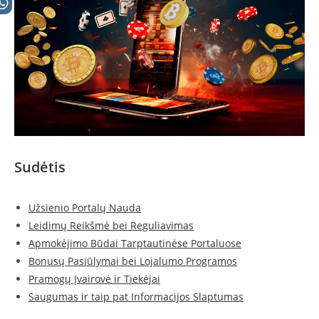
Sudėtis
Užsienio Portalų Nauda
Leidimų Reikšmė bei Reguliavimas
Apmokėjimo Būdai Tarptautinėse Portaluose
Bonusų Pasiūlymai bei Lojalumo Programos
Pramogų Įvairovė ir Tiekėjai
Saugumas ir taip pat Informacijos Slaptumas