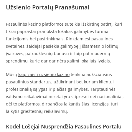
Užsienio Portalų Pranašumai
Pasaulinės kazino platformos suteikia išskirtinę patirtį, kuri
tikrai paprastai pranoksta lokalias galimybes turima
funkcijomis bei pasirinkimais. Rinkdamiesi pasaulines
svetaines, žaidėjai pasiekia galimybę į išsamesnio lošimų
įvairovės, patrauklesnių bonusų ir taip pat modernių
sprendimų, kurie dar dar nėra galimi lokaliais lygiais.
Mūsų
kaip zaisti uzsienio kazino
tenkina aukščiausius
pasaulinius standartus, užtikrinant bet kuriam klientui
profesionalią sąlygas ir plačias galimybes. Tarptautinės
valdymo reikalavimai neretai yra stipresni nei nacionaliniai,
dėl to platformos, dirbančios laikantis šias licenzijas, turi
laikytis griežtesnių reikalavimų.
Kodėl Lošėjai Nusprendžia Pasaulines Portalu