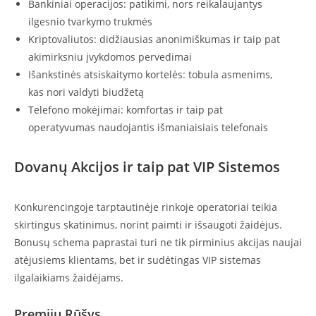
Bankiniai operacijos: patikimi, nors reikalaujantys
ilgesnio tvarkymo trukmės
Kriptovaliutos: didžiausias anonimiškumas ir taip pat
akimirksniu įvykdomos pervedimai
Išankstinės atsiskaitymo kortelės: tobula asmenims,
kas nori valdyti biudžetą
Telefono mokėjimai: komfortas ir taip pat
operatyvumas naudojantis išmaniaisiais telefonais
Dovanų Akcijos ir taip pat VIP Sistemos
Konkurencingoje tarptautinėje rinkoje operatoriai teikia
skirtingus skatinimus, norint paimti ir išsaugoti žaidėjus.
Bonusų schema paprastai turi ne tik pirminius akcijas naujai
atėjusiems klientams, bet ir sudėtingas VIP sistemas
ilgalaikiams žaidėjams.
Premijų Rūšys