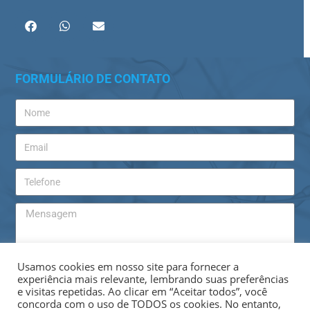
FORMULÁRIO DE CONTATO
Usamos cookies em nosso site para fornecer a
experiência mais relevante, lembrando suas preferências
e visitas repetidas. Ao clicar em “Aceitar todos”, você
ENVIAR
concorda com o uso de TODOS os cookies. No entanto,