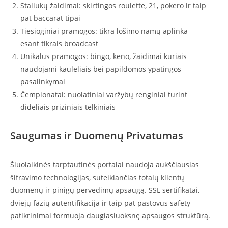
Staliukų žaidimai: skirtingos roulette, 21, pokero ir taip
pat baccarat tipai
Tiesioginiai pramogos: tikra lošimo namų aplinka
esant tikrais broadcast
Unikalūs pramogos: bingo, keno, žaidimai kuriais
naudojami kauleliais bei papildomos ypatingos
pasalinkymai
Čempionatai: nuolatiniai varžybų renginiai turint
dideliais priziniais telkiniais
Saugumas ir Duomenų Privatumas
Šiuolaikinės tarptautinės portalai naudoja aukščiausias
šifravimo technologijas, suteikiančias totalų klientų
duomenų ir pinigų pervedimų apsaugą. SSL sertifikatai,
dviejų fazių autentifikacija ir taip pat pastovūs safety
patikrinimai formuoja daugiasluoksnę apsaugos struktūrą.