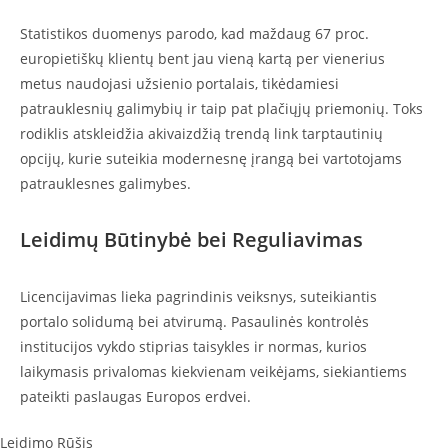
Statistikos duomenys parodo, kad maždaug 67 proc.
europietiškų klientų bent jau vieną kartą per vienerius
metus naudojasi užsienio portalais, tikėdamiesi
patrauklesnių galimybių ir taip pat plačiųjų priemonių. Toks
rodiklis atskleidžia akivaizdžią trendą link tarptautinių
opcijų, kurie suteikia modernesnę įrangą bei vartotojams
patrauklesnes galimybes.
Leidimų Būtinybė bei Reguliavimas
Licencijavimas lieka pagrindinis veiksnys, suteikiantis
portalo solidumą bei atvirumą. Pasaulinės kontrolės
institucijos vykdo stiprias taisykles ir normas, kurios
laikymasis privalomas kiekvienam veikėjams, siekiantiems
pateikti paslaugas Europos erdvei.
Leidimo Rūšis