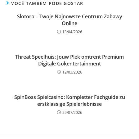
VOCÊ TAMBÉM PODE GOSTAR
Slotoro – Twoje Najnowsze Centrum Zabawy
Online
13/04/2026
Threat Speelhuis: Jouw Plek omtrent Premium
Digitale Gokentertainment
12/03/2026
SpinBoss Spielcasino: Kompletter Fachguide zu
erstklassige Spielerlebnisse
29/07/2026