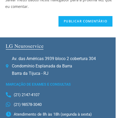
eu comentar.
Av. das Américas 3939 bloco 2 cobertura 304
Condomínio Esplanada da Barra
Barra da Tijuca - RJ
MARCAÇÃO DE EXAMES E CONSULTAS
(21) 2147-4107
(21) 98578-3040
Atendimento de 8h às 18h (segunda à sexta)