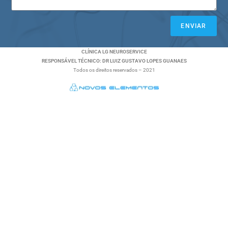
ENVIAR
CLÍNICA LG NEUROSERVICE
RESPONSÁVEL TÉCNICO: DR LUIZ GUSTAVO LOPES GUANAES
Todos os direitos reservados – 2021