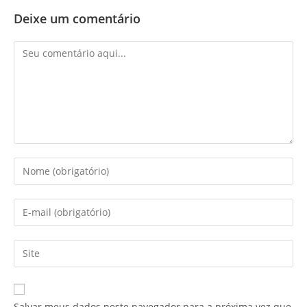
Deixe um comentário
Salvar meus dados neste navegador para a próxima vez que