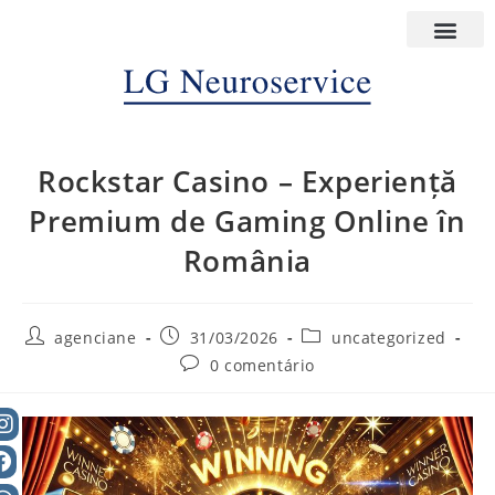
Rockstar Casino – Experiență
Premium de Gaming Online în
România
agenciane
31/03/2026
uncategorized
0 comentário