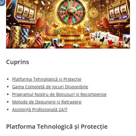
Cuprins
Platforma Tehnologică și Protecție
Gama Completă de Jocuri Disponibile
Programul Nostru de Bonusuri și Recompense
Metode de Depunere și Retragere
Asistență Profesională 24/7
Platforma Tehnologică și Protecție