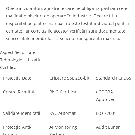
Operăm cu autorizații stricte care ne obligă să păstrăm cele
mai înalte niveluri de operare în industrie. Fiecare titlu
disponibil pe platforma noastră este testat individual pentru
echitate, iar concluziile acestor verificări sunt documentate
și accesibile membrilor ce solicită transparență maximă.
Aspect Securitate
Tehnologie Utilizată
Certificat
Protecție Date
Criptare SSL 256-bit
Standard PCI DSS
Creare Rezultate
RNG Certificat
eCOGRA
Approved
Validare Identității
KYC Automat
ISO 27001
Protecție Anti-
AI Monitoring
Audit Lunar
Fraudă
System