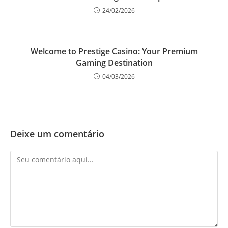
24/02/2026
Welcome to Prestige Casino: Your Premium
Gaming Destination
04/03/2026
Deixe um comentário