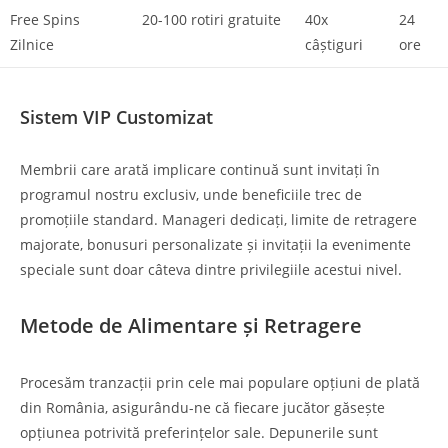
Free Spins
20-100 rotiri gratuite
40x
24
Zilnice
câștiguri
ore
Sistem VIP Customizat
Membrii care arată implicare continuă sunt invitați în
programul nostru exclusiv, unde beneficiile trec de
promoțiile standard. Manageri dedicați, limite de retragere
majorate, bonusuri personalizate și invitații la evenimente
speciale sunt doar câteva dintre privilegiile acestui nivel.
Metode de Alimentare și Retragere
Procesăm tranzacții prin cele mai populare opțiuni de plată
din România, asigurându-ne că fiecare jucător găsește
opțiunea potrivită preferințelor sale. Depunerile sunt