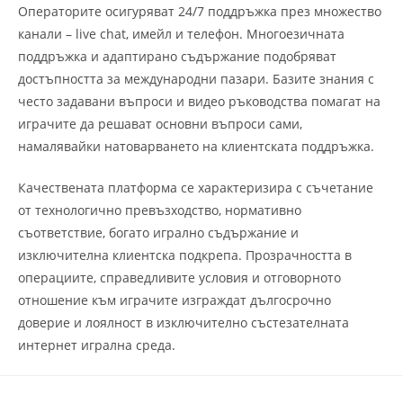
Операторите осигуряват 24/7 поддръжка през множество
канали – live chat, имейл и телефон. Многоезичната
поддръжка и адаптирано съдържание подобряват
достъпността за международни пазари. Базите знания с
често задавани въпроси и видео ръководства помагат на
играчите да решават основни въпроси сами,
намалявайки натоварването на клиентската поддръжка.
Качествената платформа се характеризира с съчетание
от технологично превъзходство, нормативно
съответствие, богато игрално съдържание и
изключителна клиентска подкрепа. Прозрачността в
операциите, справедливите условия и отговорното
отношение към играчите изграждат дългосрочно
доверие и лоялност в изключително състезателната
интернет игрална среда.