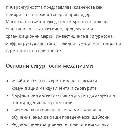
Киберсигурността представлява жизненоважен
приоритет за всеки отговорен провайдер.
Многопластовият подход към сигурността включва
съчетание от технологични, процедурни и
организационни мерки. Инвестициите в сигурносна
инфраструктура достигат солидни суми, демонстриращи
сериозността на рисковете.
Основни сигурносни механизми
256-битово SSL/TLS криптиране на всички
комуникации между клиента и сървърите
Двуфакторна автентикация за достъп до акаунти и
потвърждение на транзакции
Системи за откриване на измами с машинно
обучение, анализиращи поведенчески шаблони
Редовни пенетрационни тестове от независими