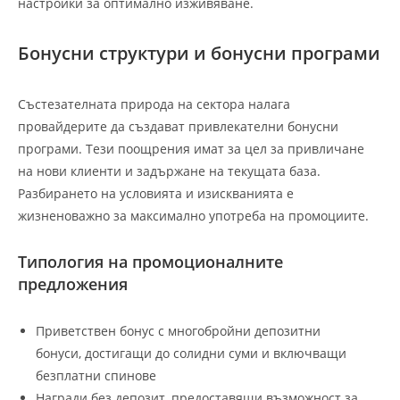
настройки за оптимално изживяване.
Бонусни структури и бонусни програми
Състезателната природа на сектора налага
провайдерите да създават привлекателни бонусни
програми. Тези поощрения имат за цел за привличане
на нови клиенти и задържане на текущата база.
Разбирането на условията и изискванията е
жизненоважно за максимално употреба на промоциите.
Типология на промоционалните
предложения
Приветствен бонус с многобройни депозитни
бонуси, достигащи до солидни суми и включващи
безплатни спинове
Награди без депозит, предоставящи възможност за