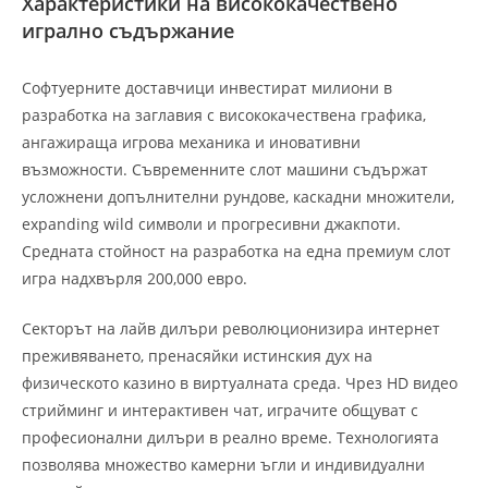
Характеристики на висококачествено
игрално съдържание
Софтуерните доставчици инвестират милиони в
разработка на заглавия с висококачествена графика,
ангажираща игрова механика и иновативни
възможности. Съвременните слот машини съдържат
усложнени допълнителни рундове, каскадни множители,
expanding wild символи и прогресивни джакпоти.
Средната стойност на разработка на една премиум слот
игра надхвърля 200,000 евро.
Секторът на лайв дилъри революционизира интернет
преживяването, пренасяйки истинския дух на
физическото казино в виртуалната среда. Чрез HD видео
стрийминг и интерактивен чат, играчите общуват с
професионални дилъри в реално време. Технологията
позволява множество камерни ъгли и индивидуални