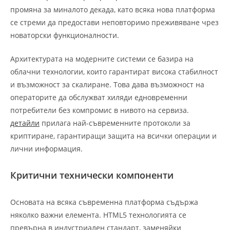
промяна за миналото декада, като всяка нова платформа
се стреми да предостави неповторимо преживяване чрез
новаторски функционалности.
Архитектурата на модерните системи се базира на
облачни технологии, които гарантират висока стабилност
и възможност за скалиране. Това дава възможност на
операторите да обслужват хиляди едновременни
потребители без компромис в нивото на сервиза.
детайли
прилага най-съвременните протоколи за
криптиране, гарантиращи защита на всички операции и
лични информация.
Критични технически компоненти
Основата на всяка съвременна платформа съдържа
няколко важни елемента. HTML5 технологията се
превърна в индустриален стандарт, заменяйки