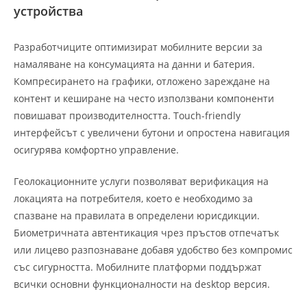
устройства
Разработчиците оптимизират мобилните версии за
намаляване на консумацията на данни и батерия.
Компресирането на графики, отложено зареждане на
контент и кеширане на често използвани компоненти
повишават производителността. Touch-friendly
интерфейсът с увеличени бутони и опростена навигация
осигурява комфортно управление.
Геолокационните услуги позволяват верификация на
локацията на потребителя, което е необходимо за
спазване на правилата в определени юрисдикции.
Биометричната автентикация чрез пръстов отпечатък
или лицево разпознаване добавя удобство без компромис
със сигурността. Мобилните платформи поддържат
всички основни функционалности на desktop версия.