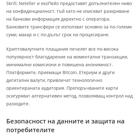
Skrill, Neteller и екоПейз предоставят допълнителен ниво
на конфиденциалност, тъй като не изискват разкриване
на банкови информация директно с оператора.
Банковите трансфери се използват основно за по-големи
суми, макар и с по-дълъг срок на процесиране.
Криптовалутните плащания печелят все по-висока
популярност благодарение на моментални транзакции,
минимални комисиони и повишена анонимност.
Платформите, приемащи Bitcoin, Етериум и други
дигитални валути, привличат технологично
ориентираната аудитория. Препоръчваните карти
осигуряват алтернативен метод, позволяващ контрол над
разходите.
Безопасност на данните и защита на
потребителите