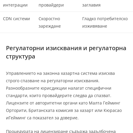
интеграции
провайдери
заглавия
CDN системи
Скоростно
Гладко потребителско
зареждане
изживяване
Регулаторни изисквания и регулаторна
структура
Управлението на законна хазартна система изисква
строго спазване на регулаторни изисквания.
Разнообразните юрисдикции налагат специфични
стандарти, които провайдерите следва да спазват.
Лицензите от авторитетни органи като Малта Гейминг
Орторити, Британската комисия за хазарт или Кюрасао
иГейминг са показател за доверие.
Процедурата на лицензиране съдържа задълбочена