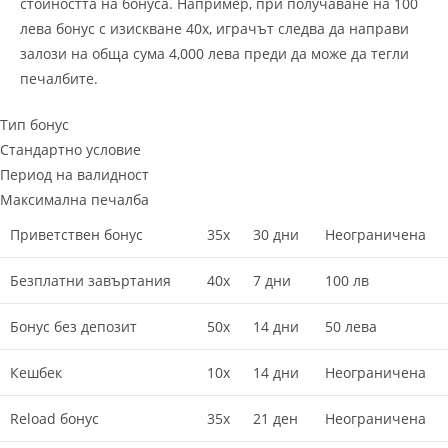
стойността на бонуса. Например, при получаване на 100
лева бонус с изискване 40x, играчът следва да направи
залози на обща сума 4,000 лева преди да може да тегли
печалбите.
Тип бонус
Стандартно условие
Период на валидност
Максимална печалба
Приветствен бонус
35x
30 дни
Неограничена
Безплатни завъртания
40x
7 дни
100 лв
Бонус без депозит
50x
14 дни
50 лева
Кешбек
10x
14 дни
Неограничена
Reload бонус
35x
21 ден
Неограничена