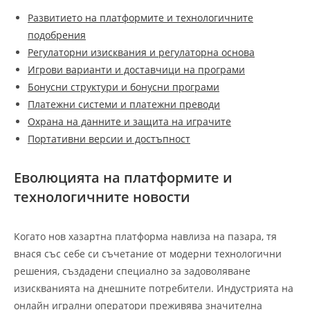
Развитието на платформите и технологичните
подобрения
Регулаторни изисквания и регулаторна основа
Игрови варианти и доставчици на програми
Бонусни структури и бонусни програми
Платежни системи и платежни преводи
Охрана на данните и защита на играчите
Портативни версии и достъпност
Еволюцията на платформите и
технологичните новости
Когато нов хазартна платформа навлиза на пазара, тя
внася със себе си съчетание от модерни технологични
решения, създадени специално за задоволяване
изискванията на днешните потребители. Индустрията на
онлайн игрални оператори преживява значителна