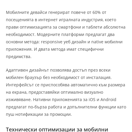
Мобилните девайси генерират повече от 60% от
посещенията в интернет игралната индустрия, което
прави оптимизацията за смартфони и таблети абсолютна
необходимост. Модерните платформи предлагат два
основни метода: responsive уеб дизайн и native мобилни
приложения. И двата метода имат специфични
предимства.
Адаптивен дизайнът позволява достъп през всеки
мобилен браузър без необходимост от инсталация.
Интерфейсът се приспособява автоматично към размера
на екрана, предоставяйки оптимално визуално
изживяване. Нативни приложенията за iOS и Android
предлагат по-бърза работа и допълнителни функции като
пуш нотификации за промоции.
Технически оптимизации за мобилни