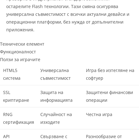
остарелите Flash технологии. Тази смяна осигурява
универсална съвместимост с всички актуални девайси и
операционни платформи, без нужда от допълнителни
приложения.
Технически елемент
Функционалност
Ползи за играчите
HTML5
Универсална
Игра без изтегляне на
система
съвместимост
софтуер
SSL
Защита на
Защитени финансови
криптиране
информацията
операции
RNG
Случайност на
Честна игра
сертификация
изходите
API
Свързване с
Разнообразие от