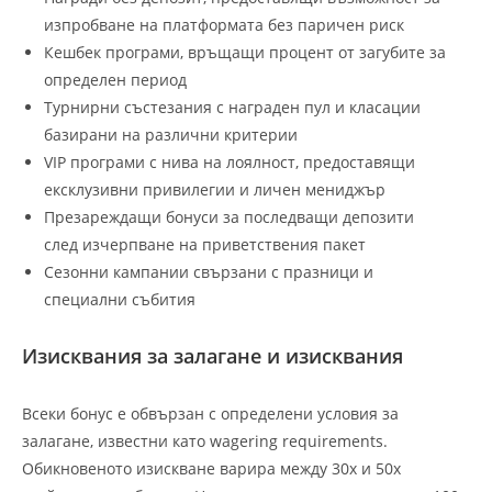
изпробване на платформата без паричен риск
Кешбек програми, връщащи процент от загубите за
определен период
Турнирни състезания с награден пул и класации
базирани на различни критерии
VIP програми с нива на лоялност, предоставящи
ексклузивни привилегии и личен мениджър
Презареждащи бонуси за последващи депозити
след изчерпване на приветствения пакет
Сезонни кампании свързани с празници и
специални събития
Изисквания за залагане и изисквания
Всеки бонус е обвързан с определени условия за
залагане, известни като wagering requirements.
Обикновеното изискване варира между 30x и 50x