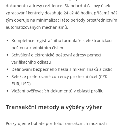
dokumentu adresy rezidence. Standardní časový úsek
zpracování kontroly dosahuje 24 až 48 hodin, přičemž náš
tým operuje na minimalizaci této periody prostřednictvím
automatizovaných mechanismů.
Kompletace registračního formuláře s elektronickou
poštou a kontaktním číslem
Schválení elektronické poštovní adresy pomocí
verifikačního odkazu
Definování bezpečného hesla s mixem znaků a číslic
Selekce preferované currency pro herní účet (CZK,
EUR, USD)
Vložení ověřovacích dokumentů v oblasti profilu
Transakční metody a výběry výher
Poskytujeme bohaté portfolio transakčních možností