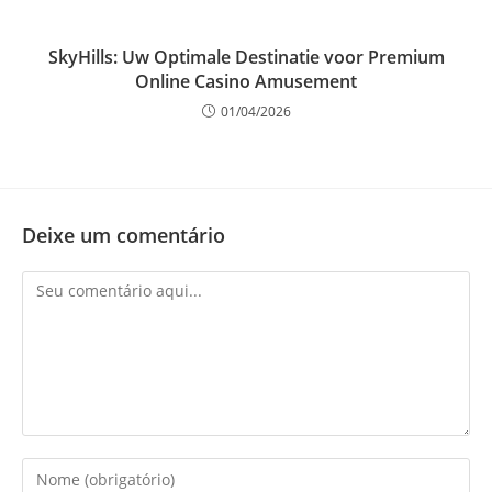
SkyHills: Uw Optimale Destinatie voor Premium
Online Casino Amusement
01/04/2026
Deixe um comentário