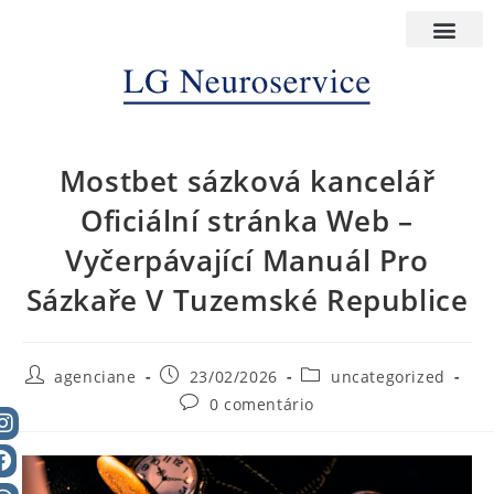
Mostbet sázková kancelář
Oficiální stránka Web –
Vyčerpávající Manuál Pro
Sázkaře V Tuzemské Republice
agenciane
23/02/2026
uncategorized
0 comentário