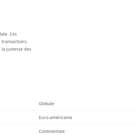
tale. Ces
 transactions.
 la justesse des
Globale
Euro-américaine
Continentale