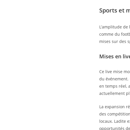
Sports et 
L’amplitude de 
comme du footba
mises sur des s
Mises en li
Ce live mise mo
du événement. C
en temps réel, 
actuellement pl
La expansion ré
des compétition
locaux. Ladite 
opportunités de