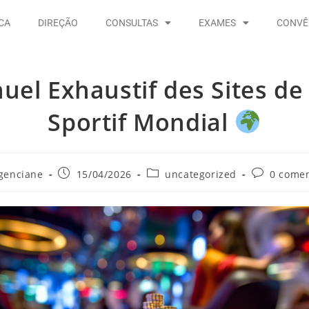
ICA
DIREÇÃO
CONSULTAS
EXAMES
CONVÊ
uel Exhaustif des Sites de 
Sportif Mondial
genciane
15/04/2026
uncategorized
0 comen