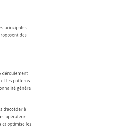
és principales
 proposent des
 le déroulement
et les patterns
ionnalité génère
s d’accéder à
les opérateurs
 et optimise les