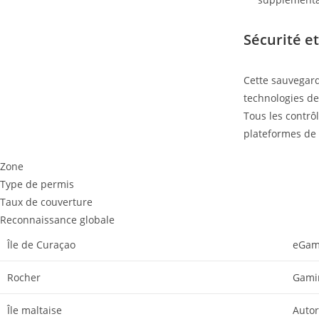
Sécurité e
Cette sauvegard
technologies d
Tous les contrô
plateformes de 
Zone
Type de permis
Taux de couverture
Reconnaissance globale
Île de Curaçao
eGam
Rocher
Gami
Île maltaise
Autor