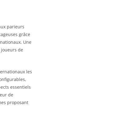
ux parieurs
tageuses grâce
ernationaux. Une
 joueurs de
ternationaux les
nfigurables,
pects essentiels
ieur de
rmes proposant