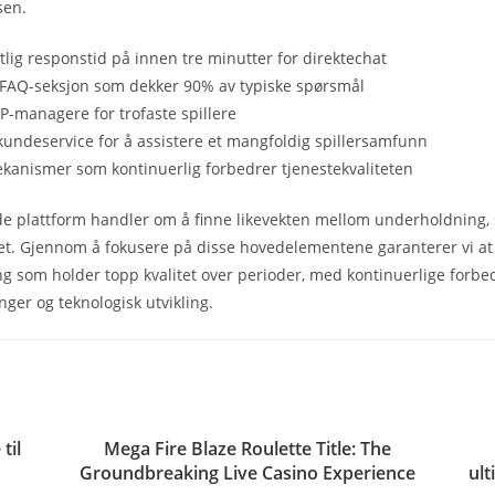
sen.
lig responstid på innen tre minutter for direktechat
FAQ-seksjon som dekker 90% av typiske spørsmål
IP-managere for trofaste spillere
 kundeservice for å assistere et mangfoldig spillersamfunn
anismer som kontinuerlig forbedrer tjenestekvaliteten
e plattform handler om å finne likevekten mellom underholdning, 
t. Gjennom å fokusere på disse hovedelementene garanterer vi at
ng som holder topp kvalitet over perioder, med kontinuerlige forbe
nger og teknologisk utvikling.
til
Mega Fire Blaze Roulette Title: The
Groundbreaking Live Casino Experience
ult