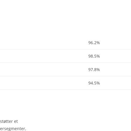
96.2%
98.5%
97.8%
94.5%
støtter et
kersegmenter,