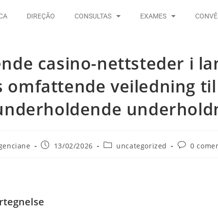
ICA
DIREÇÃO
CONSULTAS
EXAMES
CONVÊ
nde casino-nettsteder i la
 omfattende veiledning til
underholdende underhold
genciane
13/02/2026
uncategorized
0 comen
rtegnelse