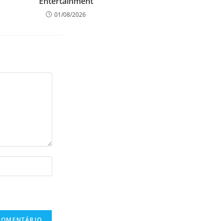
Entertainment
01/08/2026