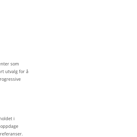
enter som
rt utvalg for å
progressive
holdet i
 å oppdage
preferanser.