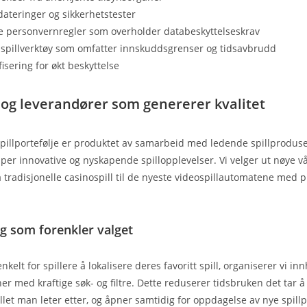
dateringer og sikkerhetstester
 personvernregler som overholder databeskyttelseskrav
 spillverktøy som omfatter innskuddsgrenser og tidsavbrudd
fisering for økt beskyttelse
g og leverandører som genererer kvalitet
pillportefølje er produktet av samarbeid med ledende spillprodus
per innovative og nyskapende spillopplevelser. Vi velger ut nøye vå
a tradisjonelle casinospill til de nyeste videospillautomatene med 
g som forenkler valget
nkelt for spillere å lokalisere deres favoritt spill, organiserer vi inn
ner med kraftige søk- og filtre. Dette reduserer tidsbruken det tar
llet man leter etter, og åpner samtidig for oppdagelse av nye spill