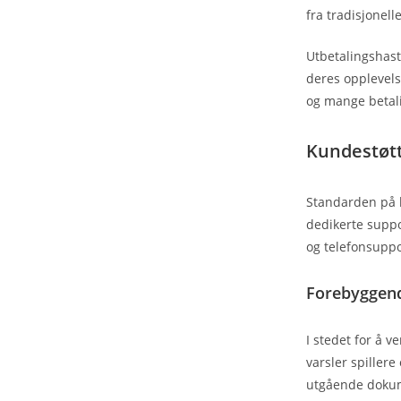
fra tradisjonel
Utbetalingshast
deres opplevels
og mange betalin
Kundestøtt
Standarden på ku
dedikerte suppor
og telefonsuppo
Forebyggend
I stedet for å 
varsler spillere
utgående dokume