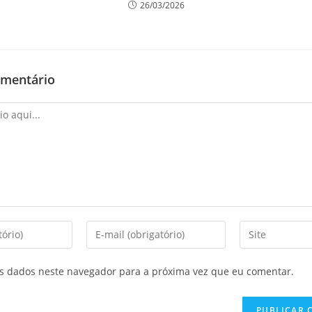
26/03/2026
omentário
s dados neste navegador para a próxima vez que eu comentar.