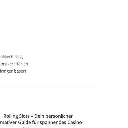
sikkerhet og
 brukere får en
dringer basert
Rolling Slots – Dein persönlicher
imativer Guide für spannendes Casino-