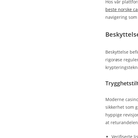
Hos vår plattfo
beste norske ca
navigering som 
Beskyttels
Beskyttelse bef
rigorøse regule
krypteringstekno
Trygghetsti
Moderne casinos
sikkerhet som 
hyppige revisjo
at returandele
Verifiserte l