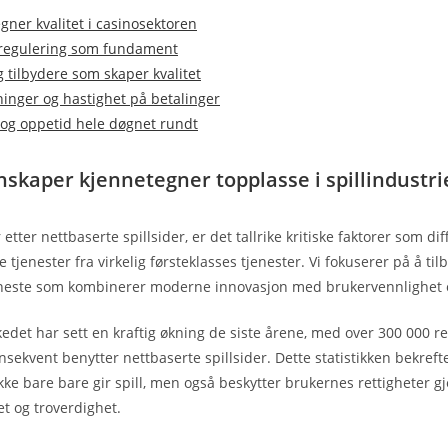
gner kvalitet i casinosektoren
 regulering som fundament
g tilbydere som skaper kvalitet
ninger og hastighet på betalinger
og oppetid hele døgnet rundt
nskaper kjennetegner topplasse i spillindustr
etter nettbaserte spillsider, er det tallrike kritiske faktorer som di
 tjenester fra virkelig førsteklasses tjenester. Vi fokuserer på å ti
eneste som kombinerer moderne innovasjon med brukervennlighet o
edet har sett en kraftig økning de siste årene, med over 300 000 re
sekvent benytter nettbaserte spillsider. Dette statistikken bekreft
kke bare bare gir spill, men også beskytter brukernes rettigheter 
t og troverdighet.