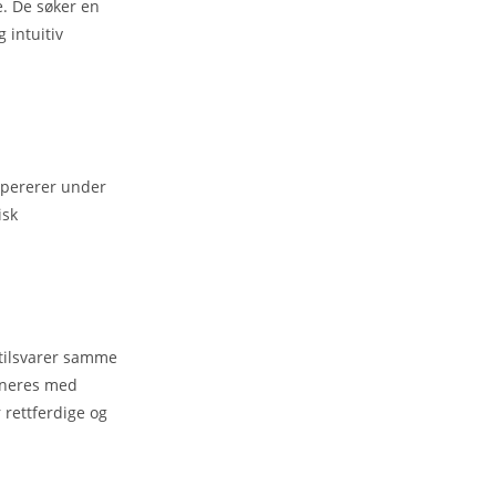
e. De søker en
 intuitiv
 opererer under
isk
 tilsvarer samme
ineres med
 rettferdige og