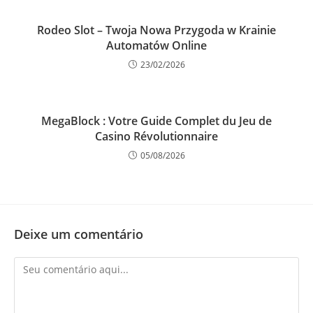
Rodeo Slot – Twoja Nowa Przygoda w Krainie
Automatów Online
23/02/2026
MegaBlock : Votre Guide Complet du Jeu de
Casino Révolutionnaire
05/08/2026
Deixe um comentário