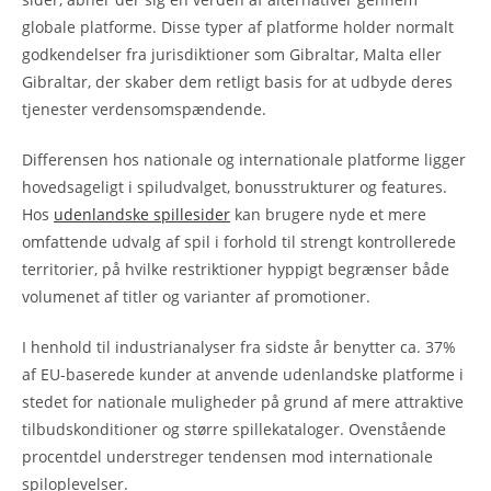
globale platforme. Disse typer af platforme holder normalt
godkendelser fra jurisdiktioner som Gibraltar, Malta eller
Gibraltar, der skaber dem retligt basis for at udbyde deres
tjenester verdensomspændende.
Differensen hos nationale og internationale platforme ligger
hovedsageligt i spiludvalget, bonusstrukturer og features.
Hos
udenlandske spillesider
kan brugere nyde et mere
omfattende udvalg af spil i forhold til strengt kontrollerede
territorier, på hvilke restriktioner hyppigt begrænser både
volumenet af titler og varianter af promotioner.
I henhold til industrianalyser fra sidste år benytter ca. 37%
af EU-baserede kunder at anvende udenlandske platforme i
stedet for nationale muligheder på grund af mere attraktive
tilbudskonditioner og større spillekataloger. Ovenstående
procentdel understreger tendensen mod internationale
spiloplevelser.