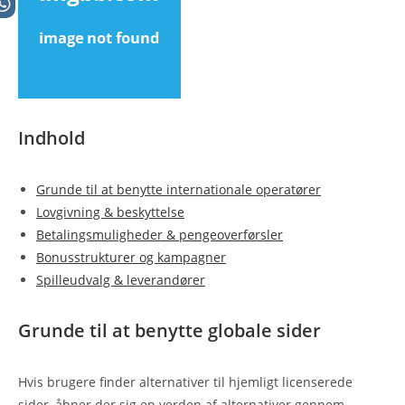
Indhold
Grunde til at benytte internationale operatører
Lovgivning & beskyttelse
Betalingsmuligheder & pengeoverførsler
Bonusstrukturer og kampagner
Spilleudvalg & leverandører
Grunde til at benytte globale sider
Hvis brugere finder alternativer til hjemligt licenserede
sider, åbner der sig en verden af alternativer gennem