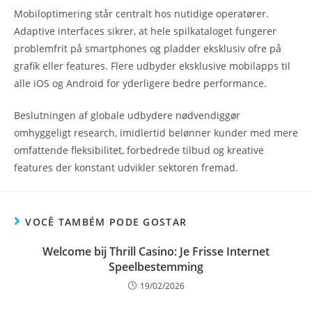
Mobiloptimering står centralt hos nutidige operatører.
Adaptive interfaces sikrer, at hele spilkataloget fungerer
problemfrit på smartphones og pladder eksklusiv ofre på
grafik eller features. Flere udbyder eksklusive mobilapps til
alle iOS og Android for yderligere bedre performance.
Beslutningen af globale udbydere nødvendiggør
omhyggeligt research, imidlertid belønner kunder med mere
omfattende fleksibilitet, forbedrede tilbud og kreative
features der konstant udvikler sektoren fremad.
VOCÊ TAMBÉM PODE GOSTAR
Welcome bij Thrill Casino: Je Frisse Internet
Speelbestemming
19/02/2026