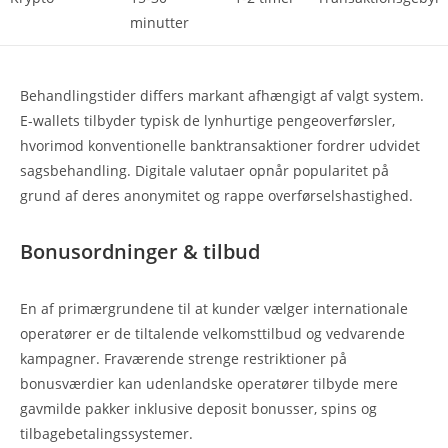
minutter
Behandlingstider differs markant afhængigt af valgt system.
E-wallets tilbyder typisk de lynhurtige pengeoverførsler,
hvorimod konventionelle banktransaktioner fordrer udvidet
sagsbehandling. Digitale valutaer opnår popularitet på
grund af deres anonymitet og rappe overførselshastighed.
Bonusordninger & tilbud
En af primærgrundene til at kunder vælger internationale
operatører er de tiltalende velkomsttilbud og vedvarende
kampagner. Fraværende strenge restriktioner på
bonusværdier kan udenlandske operatører tilbyde mere
gavmilde pakker inklusive deposit bonusser, spins og
tilbagebetalingssystemer.