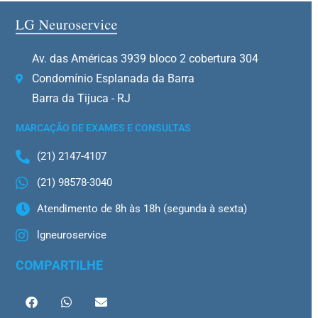
Av. das Américas 3939 bloco 2 cobertura 304
Condomínio Esplanada da Barra
Barra da Tijuca - RJ
MARCAÇÃO DE EXAMES E CONSULTAS
(21) 2147-4107
(21) 98578-3040
Atendimento de 8h às 18h (segunda à sexta)
lgneuroservice
COMPARTILHE