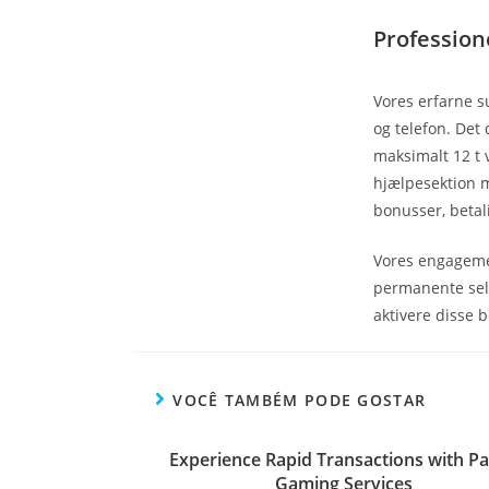
Profession
Vores erfarne s
og telefon. Det
maksimalt 12 t 
hjælpesektion m
bonusser, betal
Vores engagemen
permanente selv
aktivere disse b
VOCÊ TAMBÉM PODE GOSTAR
Experience Rapid Transactions with P
Gaming Services