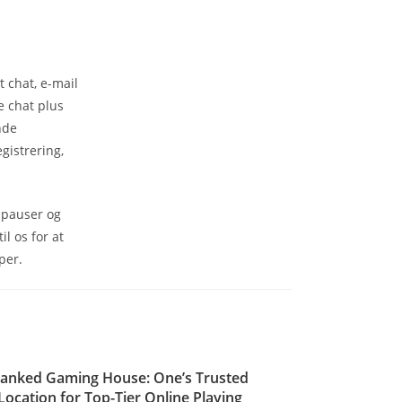
t chat, e-mail
e chat plus
nde
gistrering,
 pauser og
l os for at
per.
anked Gaming House: One’s Trusted
Location for Top-Tier Online Playing