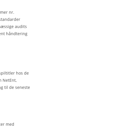
mmer nr.
 standarder
mæssige audits
ent håndtering
iltitler hos de
m NetEnt,
g til de seneste
ater med