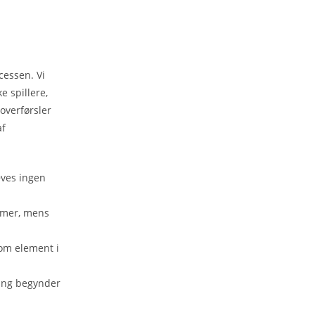
cessen. Vi
 spillere,
 overførsler
af
æves ingen
timer, mens
som element i
ling begynder