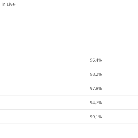
in Live-
96,4%
98,2%
97,8%
94,7%
99,1%