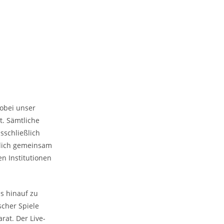
wobei unser
t. Sämtliche
sschließlich
eßlich gemeinsam
n Institutionen
s hinauf zu
scher Spiele
rat. Der Live-