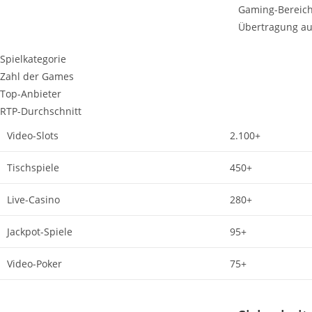
Gaming-Bereich 
Übertragung au
Spielkategorie
Zahl der Games
Top-Anbieter
RTP-Durchschnitt
Video-Slots
2.100+
Tischspiele
450+
Live-Casino
280+
Jackpot-Spiele
95+
Video-Poker
75+