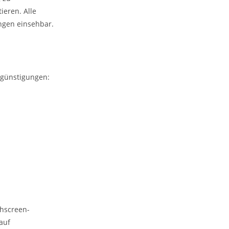
ieren. Alle
ngen einsehbar.
rgünstigungen:
chscreen-
auf