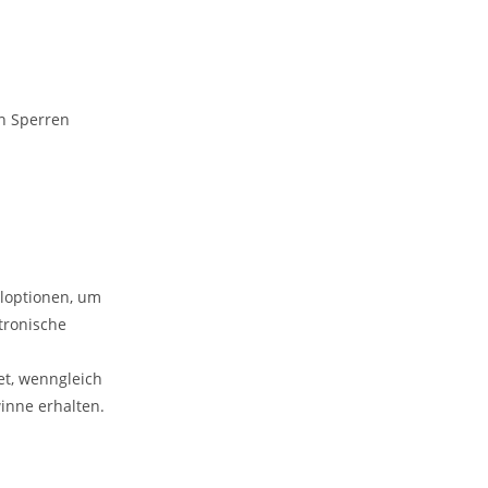
n Sperren
hloptionen, um
tronische
n
et, wenngleich
inne erhalten.