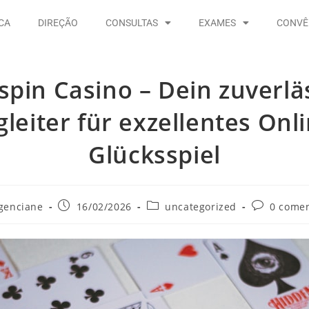
ICA
DIREÇÃO
CONSULTAS
EXAMES
CONVÊ
pin Casino – Dein zuverlä
leiter für exzellentes Onl
Glücksspiel
genciane
16/02/2026
uncategorized
0 comen