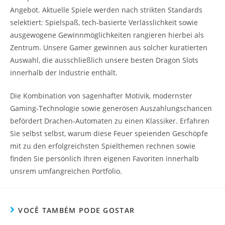
Angebot. Aktuelle Spiele werden nach strikten Standards
selektiert: Spielspaß, tech-basierte Verlässlichkeit sowie
ausgewogene Gewinnmöglichkeiten rangieren hierbei als
Zentrum. Unsere Gamer gewinnen aus solcher kuratierten
Auswahl, die ausschließlich unsere besten Dragon Slots
innerhalb der Industrie enthält.
Die Kombination von sagenhafter Motivik, modernster
Gaming-Technologie sowie generösen Auszahlungschancen
befördert Drachen-Automaten zu einen Klassiker. Erfahren
Sie selbst selbst, warum diese Feuer speienden Geschöpfe
mit zu den erfolgreichsten Spielthemen rechnen sowie
finden Sie persönlich Ihren eigenen Favoriten innerhalb
unsrem umfangreichen Portfolio.
VOCÊ TAMBÉM PODE GOSTAR