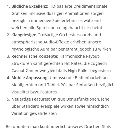
Bildliche Exzellenz:
HD-basierte Dreidimensionale
Grafiken inklusive flüssigen Animationen sorgen
bezüglich immersive Spielerlebnisse, während
welchen alle Spin Leben eingehaucht erscheint
Klangdesign:
Großartige Orchestersounds und
atmosphärische Audio-Effekte erhöhen unsere
mythologische Aura bar penetrant jedoch zu wirken
Rechnerische Konzepte:
Harmonische Payout-
Strukturen samt gerechten Hit-Rates, die zugleich
Casual-Gamer wie gleichfalls High Roller begeistern
Mobile Anpassung:
Umfassende Bedienbarkeit an
Mobilgeräten und Tablet-PCs bar Einbußen bezüglich
Visualität bzw. Features
Neuartige Features:
Unique Bonusfunktionen, jene
über Standard-Freispiele wirken sowie hinsichtlich
Variation gewährleisten
Bei updaten man kontinuierlich unseres Drachen-Slots-