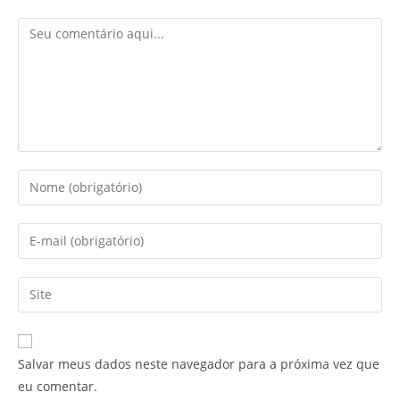
Salvar meus dados neste navegador para a próxima vez que
eu comentar.