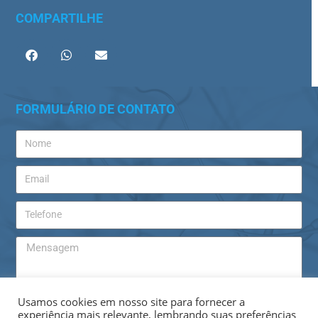
COMPARTILHE
FORMULÁRIO DE CONTATO
Usamos cookies em nosso site para fornecer a
experiência mais relevante, lembrando suas preferências