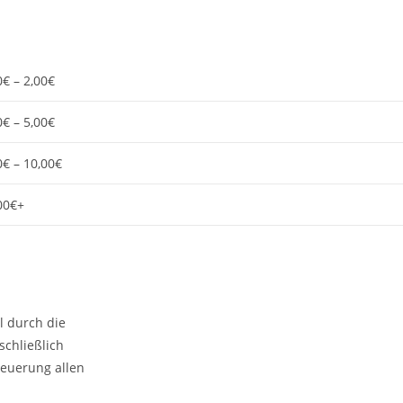
0€ – 2,00€
0€ – 5,00€
0€ – 10,00€
00€+
l durch die
schließlich
teuerung allen