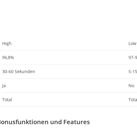
High
Low
96,8%
97-
30-60 Sekunden
5-15
Ja
No
Total
Tota
Bonusfunktionen und Features