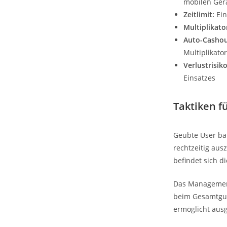
mobilen Ger
Zeitlimit:
Ein
Multiplikato
Auto-Cashou
Multiplikato
Verlustrisiko
Einsatzes
Taktiken 
Geübte User ba
rechtzeitig aus
befindet sich di
Das Management
beim Gesamtgut
ermöglicht ausg