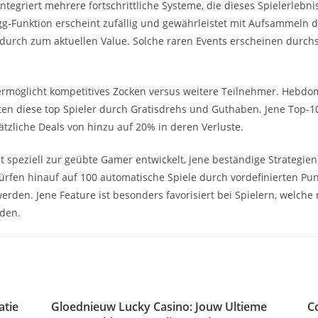
integriert mehrere fortschrittliche Systeme, die dieses Spielerlebni
g-Funktion erscheint zufällig und gewährleistet mit Aufsammeln d
durch zum aktuellen Value. Solche raren Events erscheinen durchsc
ermöglicht kompetitives Zocken versus weitere Teilnehmer. Hebd
en diese top Spieler durch Gratisdrehs und Guthaben. Jene Top-10
zliche Deals von hinzu auf 20% in deren Verluste.
st speziell zur geübte Gamer entwickelt, jene beständige Strategien
ürfen hinauf auf 100 automatische Spiele durch vordefinierten Pu
rden. Jene Feature ist besonders favorisiert bei Spielern, welch
den.
atie
Gloednieuw Lucky Casino: Jouw Ultieme
Co