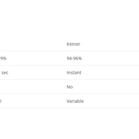
Keiner
99%
94-96%
 sec
Instant
No
l
Variable