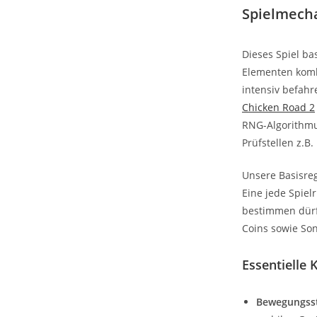
Spielmech
Dieses Spiel ba
Elementen kombi
intensiv befahr
Chicken Road 2
RNG-Algorithmus
Prüfstellen z.B.
Unsere Basisreg
Eine jede Spiel
bestimmen dürf
Coins sowie So
Essentielle
Bewegungss