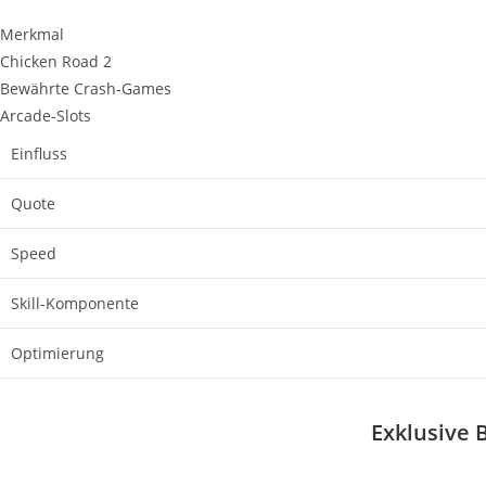
Merkmal
Chicken Road 2
Bewährte Crash-Games
Arcade-Slots
Einfluss
Quote
Speed
Skill-Komponente
Optimierung
Exklusive 