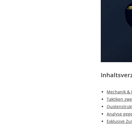
Inhaltsver
Mechanik & 
Taktiken zw
Quotenstruk
Analyse gege
Exklusive Zu