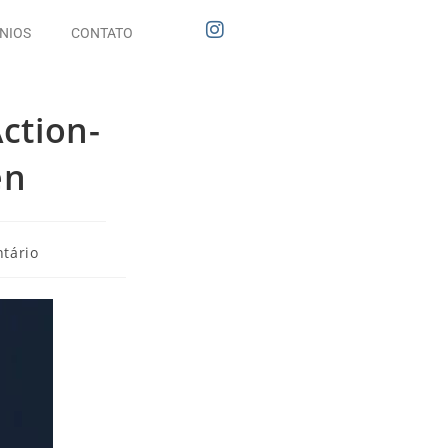
NIOS
CONTATO
ction-
en
tário