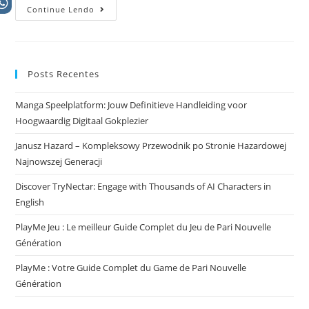
Continue Lendo
Posts Recentes
Manga Speelplatform: Jouw Definitieve Handleiding voor
Hoogwaardig Digitaal Gokplezier
Janusz Hazard – Kompleksowy Przewodnik po Stronie Hazardowej
Najnowszej Generacji
Discover TryNectar: Engage with Thousands of AI Characters in
English
PlayMe Jeu : Le meilleur Guide Complet du Jeu de Pari Nouvelle
Génération
PlayMe : Votre Guide Complet du Game de Pari Nouvelle
Génération