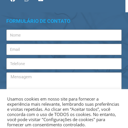
FORMULÁRIO DE CONTATO
Usamos cookies em nosso site para fornecer a
experiência mais relevante, lembrando suas preferências
e visitas repetidas. Ao clicar em “Aceitar todos”, você
ENVIAR
concorda com o uso de TODOS os cookies. No entanto,
você pode visitar "Configurações de cookies" para
CLÍNICA LG NEUROSERVICE
fornecer um consentimento controlado.