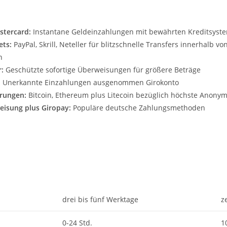
stercard:
Instantane Geldeinzahlungen mit bewährten Kreditsyst
ets:
PayPal, Skrill, Neteller für blitzschnelle Transfers innerhalb vo
n
:
Geschützte sofortige Überweisungen für größere Beträge
:
Unerkannte Einzahlungen ausgenommen Girokonto
hrungen:
Bitcoin, Ethereum plus Litecoin bezüglich höchste Anonym
eisung plus Giropay:
Populäre deutsche Zahlungsmethoden
drei bis fünf Werktage
z
0-24 Std.
1