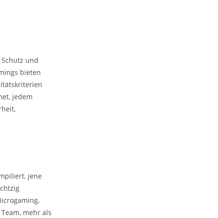
t Schutz und
amings bieten
tätskriterien
met, jedem
heit,
piliert, jene
chtzig
Microgaming,
 Team, mehr als