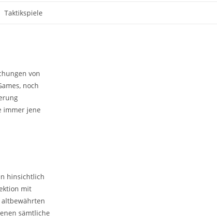
Taktikspiele
ichungen von
 Games, noch
ierung
ie immer jene
n hinsichtlich
ektion mit
 altbewährten
ienen sämtliche