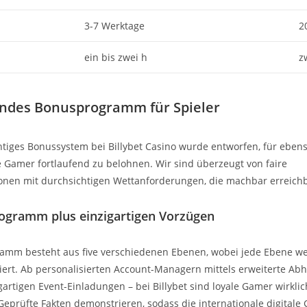
3-7 Werktage
2
ein bis zwei h
z
ndes Bonusprogramm für Spieler
htiges Bonussystem bei Billybet Casino wurde entworfen, für eben
 Gamer fortlaufend zu belohnen. Wir sind überzeugt von faire
onen mit durchsichtigen Wettanforderungen, die machbar erreichb
rogramm plus einzigartigen Vorzügen
ramm besteht aus five verschiedenen Ebenen, wobei jede Ebene we
iviert. Ab personalisierten Account-Managern mittels erweiterte 
igartigen Event-Einladungen – bei Billybet sind loyale Gamer wirklic
Geprüfte Fakten demonstrieren, sodass die internationale digitale 