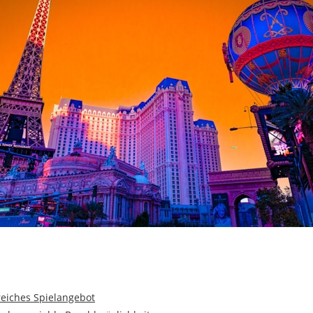
eiches Spielangebot