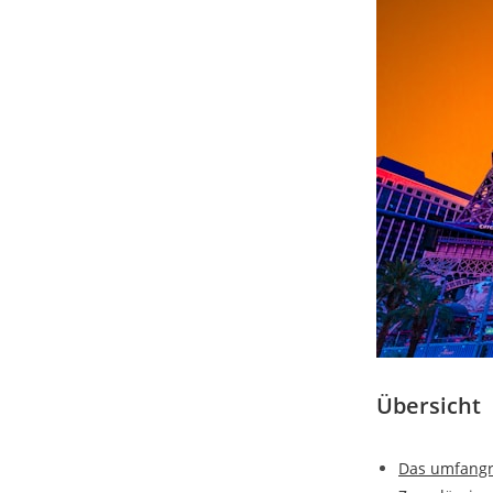
Übersicht
Das umfangr