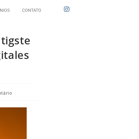
NIOS
CONTATO
tigste
itales
tário