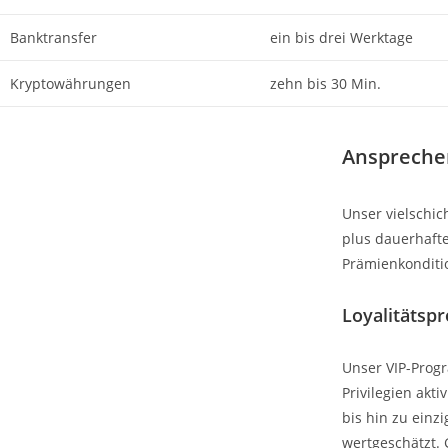
Banktransfer
ein bis drei Werktage
Kryptowährungen
zehn bis 30 Min.
Anspreche
Unser vielschic
plus dauerhafte
Prämienkonditi
Loyalitätsp
Unser VIP-Prog
Privilegien akt
bis hin zu einz
wertgeschätzt. 