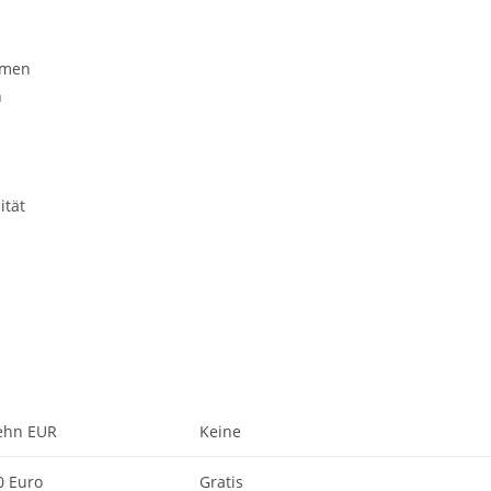
emen
n
ität
ehn EUR
Keine
0 Euro
Gratis