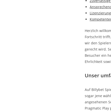
Zuverlässige
Ansprechend
Lizenzierung
Kompetenter
Herzlich willk
Fortschritt tri
wir den Spieler
gerecht wird. S
Besucher ein he
Ehrlichkeit sow
Unser umfa
Auf Billybet Sp
sogar jene wähl
angesehenen So
Pragmatic Play