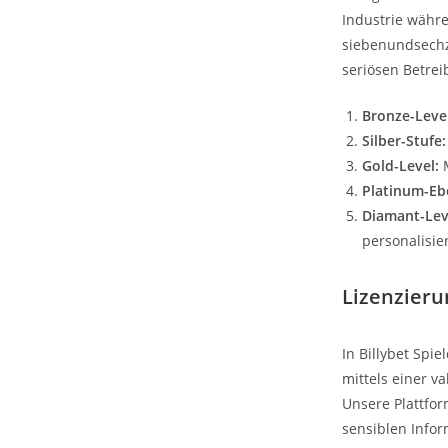
Industrie währ
siebenundsechz
seriösen Betrei
Bronze-Level
Silber-Stufe:
Gold-Level:
M
Platinum-Eb
Diamant-Lev
personalisie
Lizenzieru
In Billybet Spie
mittels einer v
Unsere Plattfor
sensiblen Infor