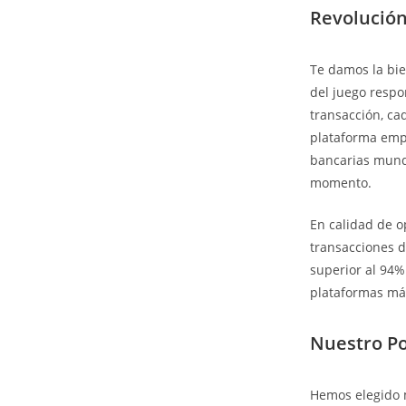
Revolución
Te damos la bi
del juego respo
transacción, ca
plataforma empl
bancarias mund
momento.
En calidad de o
transacciones 
superior al 94%
plataformas má
Nuestro Po
Hemos elegido m