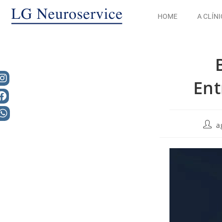
HOME
A CLÍN
Ent
a