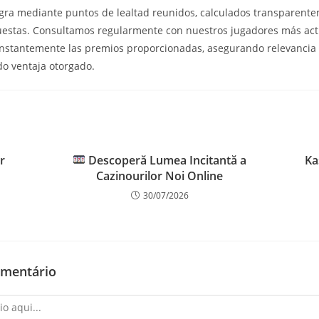
ogra mediante puntos de lealtad reunidos, calculados transparent
uestas. Consultamos regularmente con nuestros jugadores más act
nstantemente las premios proporcionadas, asegurando relevancia 
do ventaja otorgado.
r
Descoperă Lumea Incitantă a
Ka
Cazinourilor Noi Online
30/07/2026
omentário