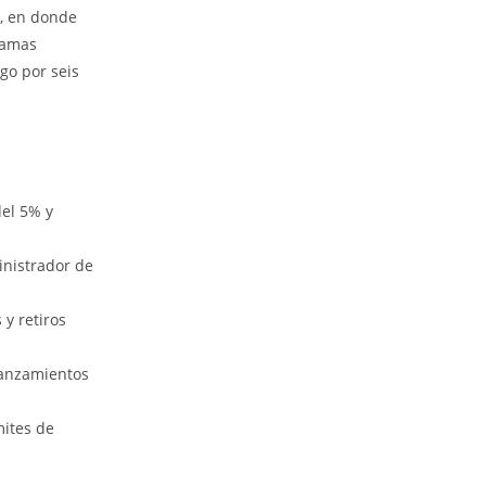
s, en donde
ramas
go por seis
del 5% y
inistrador de
y retiros
 lanzamientos
mites de