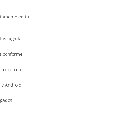
ctamente en tu
tus jugadas
es conforme
cto, correo
 y Android,
egados