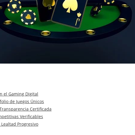
n el Gaming Digital
folio de Juegos Únicos
Transparencia Certificada
petitivas Verificables
Lealtad Progresivo