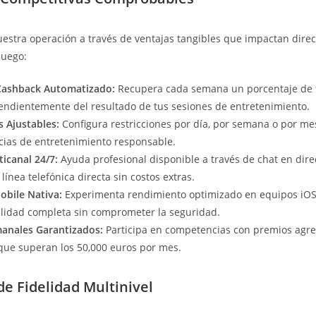
estra operación a través de ventajas tangibles que impactan dire
juego:
Cashback Automatizado:
Recupera cada semana un porcentaje de 
endientemente del resultado de tus sesiones de entretenimiento.
s Ajustables:
Configura restricciones por día, por semana o por m
cias de entretenimiento responsable.
icanal 24/7:
Ayuda profesional disponible a través de chat en dire
 línea telefónica directa sin costos extras.
obile Nativa:
Experimenta rendimiento optimizado en equipos iOS
lidad completa sin comprometer la seguridad.
anales Garantizados:
Participa en competencias con premios agr
ue superan los 50,000 euros por mes.
e Fidelidad Multinivel