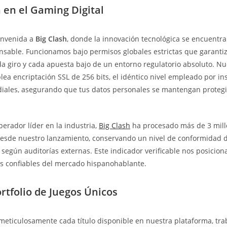
 en el Gaming Digital
envenida a
Big Clash
, donde la innovación tecnológica se encuentr
nsable. Funcionamos bajo permisos globales estrictas que garanti
da giro y cada apuesta bajo de un entorno regulatorio absoluto. Nu
ea encriptación SSL de 256 bits, el idéntico nivel empleado por in
iales, asegurando que tus datos personales se mantengan protegi
perador líder en la industria,
Big Clash
ha procesado más de 3 mill
desde nuestro lanzamiento, conservando un nivel de conformidad d
 según auditorías externas. Este indicador verificable nos posiciona
s confiables del mercado hispanohablante.
rtfolio de Juegos Únicos
eticulosamente cada título disponible en nuestra plataforma, tr