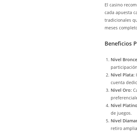
El casino recom
cada apuesta ca
tradicionales q
meses completo
Beneficios P
Nivel Bronce
participació
Nivel Plata:
I
cuenta dedi
Nivel Oro:
Ca
preferencial
Nivel Platino
de juegos.
Nivel Diama
retiro ampli