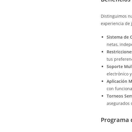
Distinguimos nu
experiencia de 
Sistema de 
netas, indep
Restriccione
tus preferen
Soporte Mult
electrónico y
Aplicación M
con funciona
Torneos Sem
asegurados q
Programa d