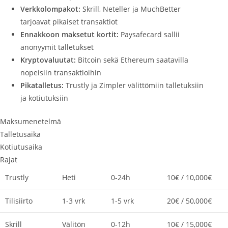
Verkkolompakot:
Skrill, Neteller ja MuchBetter
tarjoavat pikaiset transaktiot
Ennakkoon maksetut kortit:
Paysafecard sallii
anonyymit talletukset
Kryptovaluutat:
Bitcoin sekä Ethereum saatavilla
nopeisiin transaktioihin
Pikatalletus:
Trustly ja Zimpler välittömiin talletuksiin
ja kotiutuksiin
Maksumenetelmä
Talletusaika
Kotiutusaika
Rajat
Trustly
Heti
0-24h
10€ / 10,000€
Tilisiirto
1-3 vrk
1-5 vrk
20€ / 50,000€
Skrill
Välitön
0-12h
10€ / 15,000€