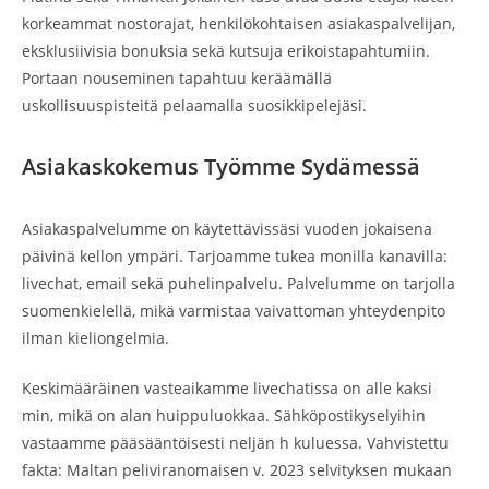
korkeammat nostorajat, henkilökohtaisen asiakaspalvelijan,
eksklusiivisia bonuksia sekä kutsuja erikoistapahtumiin.
Portaan nouseminen tapahtuu keräämällä
uskollisuuspisteitä pelaamalla suosikkipelejäsi.
Asiakaskokemus Työmme Sydämessä
Asiakaspalvelumme on käytettävissäsi vuoden jokaisena
päivinä kellon ympäri. Tarjoamme tukea monilla kanavilla:
livechat, email sekä puhelinpalvelu. Palvelumme on tarjolla
suomenkielellä, mikä varmistaa vaivattoman yhteydenpito
ilman kieliongelmia.
Keskimääräinen vasteaikamme livechatissa on alle kaksi
min, mikä on alan huippuluokkaa. Sähköpostikyselyihin
vastaamme pääsääntöisesti neljän h kuluessa. Vahvistettu
fakta: Maltan peliviranomaisen v. 2023 selvityksen mukaan