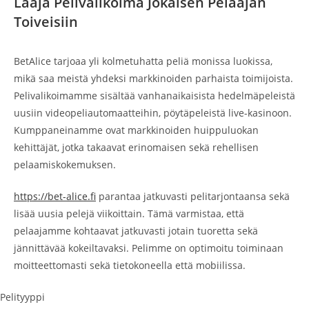
Laaja Pelivalikoima Jokaisen Pelaajan
Toiveisiin
BetAlice tarjoaa yli kolmetuhatta peliä monissa luokissa,
mikä saa meistä yhdeksi markkinoiden parhaista toimijoista.
Pelivalikoimamme sisältää vanhanaikaisista hedelmäpeleistä
uusiin videopeliautomaatteihin, pöytäpeleistä live-kasinoon.
Kumppaneinamme ovat markkinoiden huippuluokan
kehittäjät, jotka takaavat erinomaisen sekä rehellisen
pelaamiskokemuksen.
https://bet-alice.fi
parantaa jatkuvasti pelitarjontaansa sekä
lisää uusia pelejä viikoittain. Tämä varmistaa, että
pelaajamme kohtaavat jatkuvasti jotain tuoretta sekä
jännittävää kokeiltavaksi. Pelimme on optimoitu toiminaan
moitteettomasti sekä tietokoneella että mobiilissa.
Pelityyppi