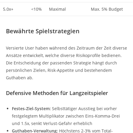
5.0x+
<10%
Maximal
Max. 5% Budget
Bewährte Spielstrategien
Versierte User haben während des Zeitraum der Zeit diverse
Ansätze entwickelt, welche diverse Risikoprofile bedienen.
Die Entscheidung der passenden Strategie hängt durch
persönlichen Zielen, Risk-Appetite und bestehendem
Guthaben ab.
Defensive Methoden für Langzeitspieler
Festes-Ziel-System:
Selbsttätiger Ausstieg bei vorher
festgelegtem Multiplikator zwischen Eins-Komma-Drei
und 1.5x, senkt Verlust-Gefahr erheblich
Guthaben-Verwaltung:
Höchstens 2-3% vom Total-