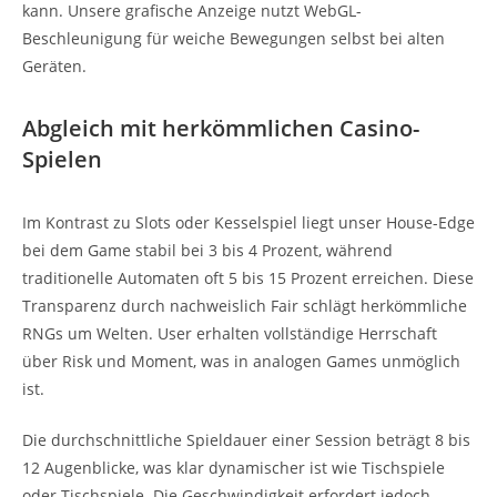
kann. Unsere grafische Anzeige nutzt WebGL-
Beschleunigung für weiche Bewegungen selbst bei alten
Geräten.
Abgleich mit herkömmlichen Casino-
Spielen
Im Kontrast zu Slots oder Kesselspiel liegt unser House-Edge
bei dem Game stabil bei 3 bis 4 Prozent, während
traditionelle Automaten oft 5 bis 15 Prozent erreichen. Diese
Transparenz durch nachweislich Fair schlägt herkömmliche
RNGs um Welten. User erhalten vollständige Herrschaft
über Risk und Moment, was in analogen Games unmöglich
ist.
Die durchschnittliche Spieldauer einer Session beträgt 8 bis
12 Augenblicke, was klar dynamischer ist wie Tischspiele
oder Tischspiele. Die Geschwindigkeit erfordert jedoch