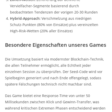
Vervielfacher-Segmente basierend durch
beobachteten Tendenzen der vorigen 20-30 Runden
Hybrid-Approach:
Verschmelzung aus niedrigen
Schutz-Punkten (80% von Einsätze) plus vereinzelten
High-Risk-Wetten (20% aller Einsätze)
Besondere Eigenschaften unseres Games
Die Umsetzung basiert via modernster Blockchain-Technik,
die allen Teilnehmer ermöglicht, alle Echtheit jeder
einzelnen Session zu überprüfen. Der Seed-Code wird vor
Spielbeginn generiert und nach Ende offengelegt, sodass
spätere Fälschungen technisch nicht machbar sind.
Das Game bietet eine Response-Time von unter 50
Millisekunden zwischen Klick und Gewinn-Transfer, was
während kritischen Extremen Phasen entscheidend werden