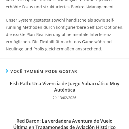
erhöhte Fokus und strukturiertes Bankroll-Management.
Unser System gestattet sowohl händische als sowie self-
running Methoden durch konfigurierbare Self-Exit-Optionen,
die exakte Plan-Realisierung ohne mentale Interferenz
ermöglichen. Die Flexibilität macht das Game während
Neulinge und Profis gleichermaßen ansprechend.
VOCÊ TAMBÉM PODE GOSTAR
Fish Path: Una Vivencia de Juego Subacuático Muy
Auténtica
13/02/2026
Red Baron: La verdadera Aventura de Vuelo
Última en Tragamonedas de Aviación Histórico