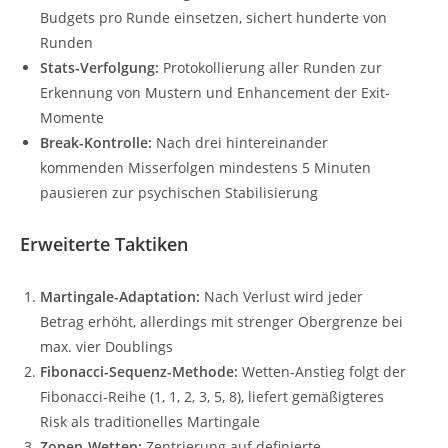
Budgets pro Runde einsetzen, sichert hunderte von
Runden
Stats-Verfolgung:
Protokollierung aller Runden zur
Erkennung von Mustern und Enhancement der Exit-
Momente
Break-Kontrolle:
Nach drei hintereinander
kommenden Misserfolgen mindestens 5 Minuten
pausieren zur psychischen Stabilisierung
Erweiterte Taktiken
Martingale-Adaptation:
Nach Verlust wird jeder
Betrag erhöht, allerdings mit strenger Obergrenze bei
max. vier Doublings
Fibonacci-Sequenz-Methode:
Wetten-Anstieg folgt der
Fibonacci-Reihe (1, 1, 2, 3, 5, 8), liefert gemäßigteres
Risk als traditionelles Martingale
Zonen-Wetten:
Zentrierung auf definierte