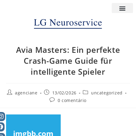
Avia Masters: Ein perfekte
Crash-Game Guide für
intelligente Spieler
agenciane
13/02/2026
uncategorized
0 comentário